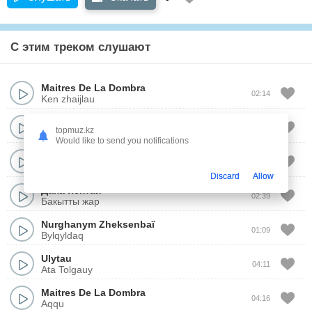
С этим треком слушают
Maitres De La Dombra
02:14
Ken zhaijlau
Talasbek Asemkulov
02:56
topmuz.kz
Zar qosbasar
Would like to send you notifications
Asyl Müra
&
Нурболат Жанаманов
03:22
Ерназар Бекеттин зар куйи
Discard
Allow
Дана Кентай
02:39
Бакытты жар
Nurghanym Zheksenbaï
01:09
Bylqyldaq
Ulytau
04:11
Ata Tolgauy
Maitres De La Dombra
04:16
Aqqu