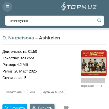
D. Nurpeisova
– Ashkelen
Длительность:
01:50
Качество:
320 kbps
Размер:
4.2 Мб
Релиз:
20 Март 2025
Скачиваний:
5
оцените трек
казахские
күй
музыка мира
Слушать
Скачать
0