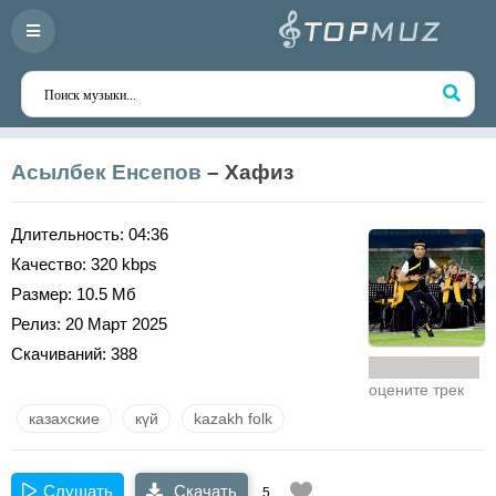
Асылбек Енсепов
– Хафиз
Длительность:
04:36
Качество:
320 kbps
Размер:
10.5 Мб
Релиз:
20 Март 2025
Скачиваний:
388
оцените трек
казахские
күй
kazakh folk
Слушать
Скачать
5