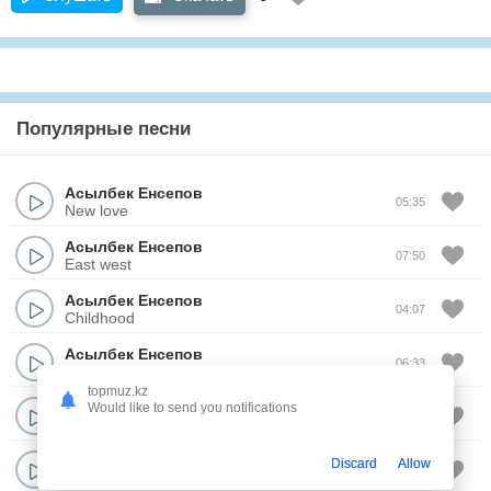
Популярные песни
Асылбек Енсепов
05:35
New love
Асылбек Енсепов
07:50
East west
Асылбек Енсепов
04:07
Childhood
Асылбек Енсепов
06:33
Soul to soul
topmuz.kz
Асылбек Енсепов
Would like to send you notifications
06:10
The morning
Асылбек Енсепов
Discard
Allow
03:59
Without words