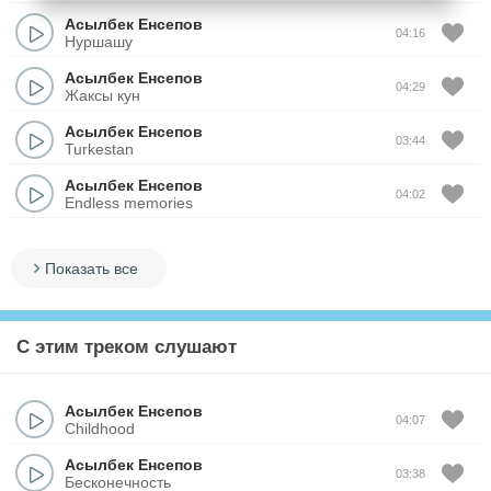
Асылбек Енсепов
04:16
Нуршашу
Асылбек Енсепов
04:29
Жаксы кун
Асылбек Енсепов
03:44
Turkestan
Асылбек Енсепов
04:02
Endless memories
Показать все
С этим треком слушают
Асылбек Енсепов
04:07
Childhood
Асылбек Енсепов
03:38
Бесконечность