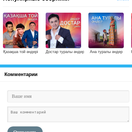
Қазақша той әндері
Достар туралы әндер
Ана туралы әндер
Комментарии