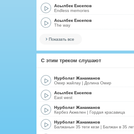
Асылбек Енсепов
Endless memories
Асылбек Енсепов
The way
Показать все
С этим треком слушают
Нурболат Жанаманов
Омир жайлау | Долина Омир
Асылбек Енсепов
East west
Нурболат Жанаманов
Кербез Акжелен | Гордая красавица
Нурболат Жанаманов
Балжанын 35 теги кези | Балжан в 35 ле