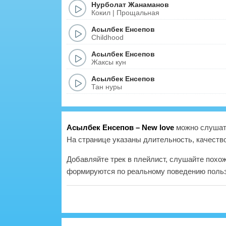
Нурболат Жанаманов
Кокил | Прощальная
Асылбек Енсепов
Childhood
Асылбек Енсепов
Жаксы кун
Асылбек Енсепов
Тан нуры
Асылбек Енсепов – New love
можно слушать
На странице указаны длительность, качество
Добавляйте трек в плейлист, слушайте похо
формируются по реальному поведению польз