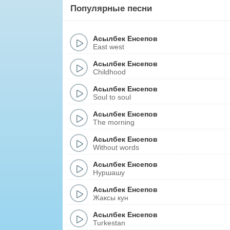
Популярные песни
Асылбек Енсепов
East west
Асылбек Енсепов
Childhood
Асылбек Енсепов
Soul to soul
Асылбек Енсепов
The morning
Асылбек Енсепов
Without words
Асылбек Енсепов
Нуршашу
Асылбек Енсепов
Жаксы кун
Асылбек Енсепов
Turkestan