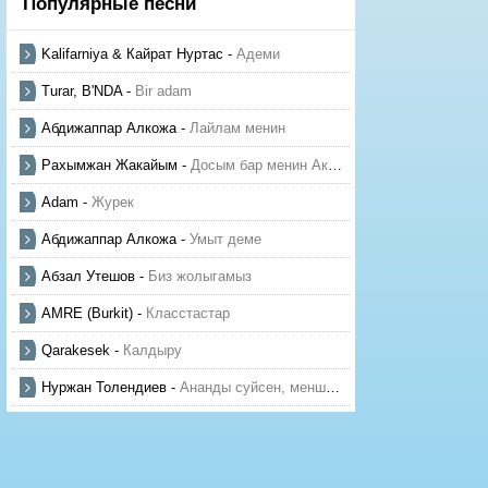
Популярные песни
Kalifarniya & Кайрат Нуртас
-
Адеми
Turar, B'NDA
-
Bir adam
Абдижаппар Алкожа
-
Лайлам менин
Рахымжан Жакайым
-
Досым бар менин Актауда
Adam
-
Журек
Абдижаппар Алкожа
-
Умыт деме
Абзал Утешов
-
Биз жолыгамыз
AMRE (Burkit)
-
Класстастар
Qarakesek
-
Калдыру
Нуржан Толендиев
-
Ананды суйсен, менше суй