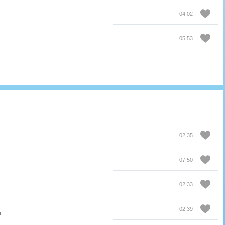
04:02
05:53
02:35
07:50
02:33
02:39
т