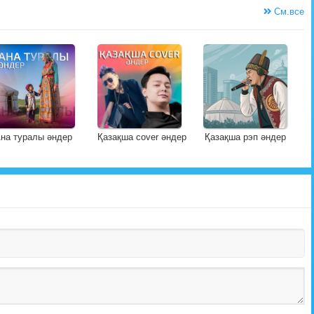
См.все
на туралы әндер
Қазақша cover әндер
Қазақша рэп әндер