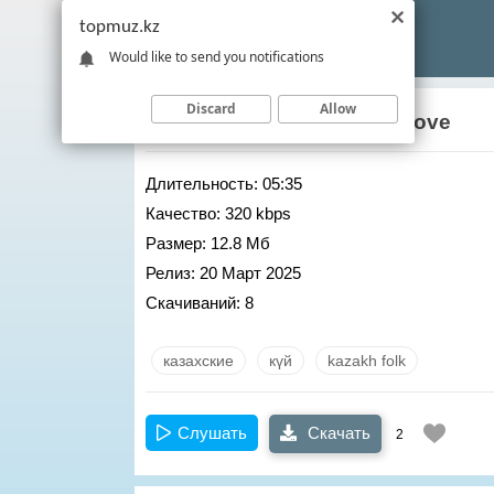
topmuz.kz
Would like to send you notifications
Discard
Allow
Асылбек Енсепов
– New love
Длительность:
05:35
Качество:
320 kbps
Размер:
12.8 Мб
Релиз:
20 Март 2025
Скачиваний:
8
казахские
күй
kazakh folk
Слушать
Скачать
2