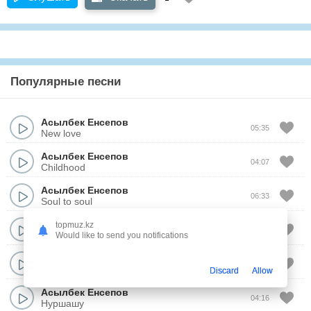
Популярные песни
Асылбек Енсепов
05:35
New love
Асылбек Енсепов
04:07
Childhood
Асылбек Енсепов
06:33
Soul to soul
Асылбек Енсепов
topmuz.kz
06:10
The morning
Would like to send you notifications
Асылбек Енсепов
03:59
Without words
Discard
Allow
Асылбек Енсепов
04:16
Нуршашу