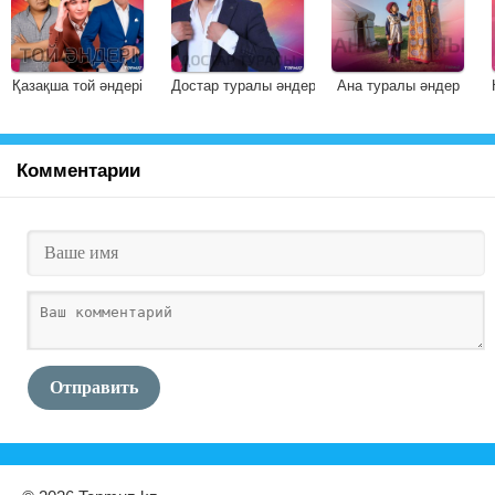
Қазақша той әндері
Достар туралы әндер
Ана туралы әндер
Комментарии
Отправить