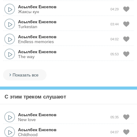
Асылбек Енсепов
04:29
Жаксы кун
Асылбек Енсепов
03:44
Turkestan
Асылбек Енсепов
04:02
Endless memories
Асылбек Енсепов
05:53
The way
Показать все
С этим треком слушают
Асылбек Енсепов
05:35
New love
Асылбек Енсепов
04:07
Childhood