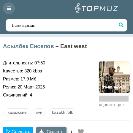
Асылбек Енсепов
– East west
Длительность:
07:50
Качество:
320 kbps
Размер:
17.9 Мб
Релиз:
20 Март 2025
Скачиваний:
4
оцените трек
казахские
күй
kazakh folk
Слушать
Скачать
1