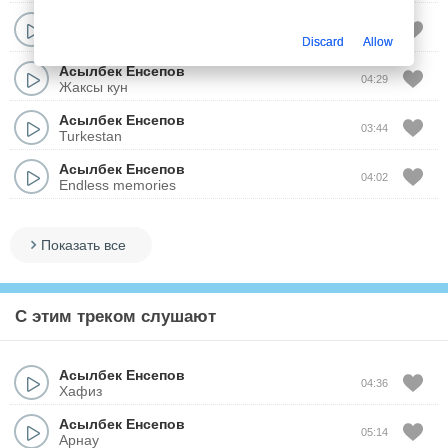
Асылбек Енсепов
04:16
Нуршашу
Discard
Allow
Асылбек Енсепов
04:29
Жаксы кун
Асылбек Енсепов
03:44
Turkestan
Асылбек Енсепов
04:02
Endless memories
Показать все
С этим треком слушают
Асылбек Енсепов
04:36
Хафиз
Асылбек Енсепов
05:14
Арнау