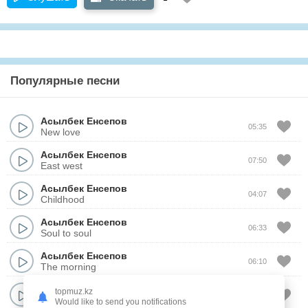
Популярные песни
Асылбек Енсепов
05:35
New love
Асылбек Енсепов
07:50
East west
Асылбек Енсепов
04:07
Childhood
Асылбек Енсепов
06:33
Soul to soul
Асылбек Енсепов
06:10
The morning
Асылбек Енсепов
topmuz.kz
03:59
Without words
Would like to send you notifications