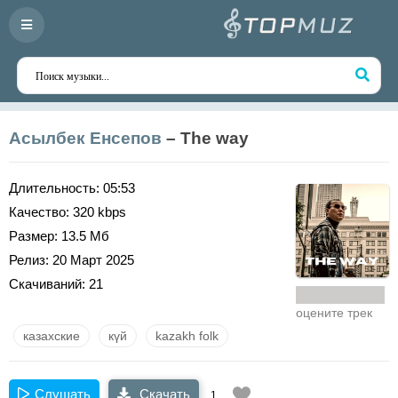
Асылбек Енсепов
– The way
Длительность:
05:53
Качество:
320 kbps
Размер:
13.5 Мб
Релиз:
20 Март 2025
Скачиваний:
21
оцените трек
казахские
күй
kazakh folk
Слушать
Скачать
1