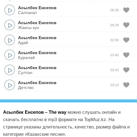
Асылбек Енсепов
06:28
Салтанат
Асылбек Енсепов
04:29
Жаксы кун
Асылбек Енсепов
02:00
Адай
Асылбек Енсепов
03:40
Куралай
Асылбек Енсепов
03:43
Султан
Асылбек Енсепов
03:14
Детство
Асылбек Енсепов – The way
можно слушать онлайн и
скачать бесплатно в mp3 формате на TopMuz.kz. На
странице указаны длительность, качество, размер файла и
категория «Казахские песни».