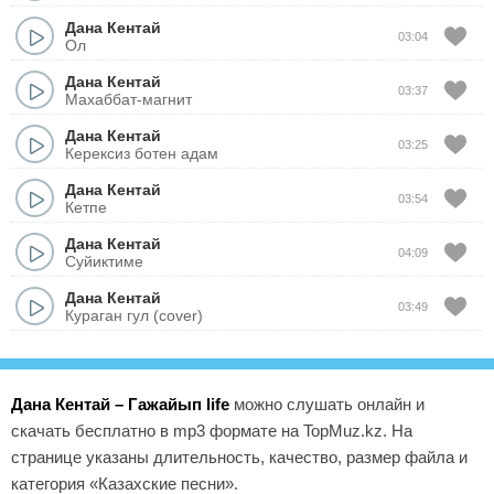
Дана Кентай
03:04
Ол
Дана Кентай
03:37
Махаббат-магнит
Дана Кентай
03:25
Керексиз ботен адам
Дана Кентай
03:54
Кетпе
Дана Кентай
04:09
Суйиктиме
Дана Кентай
03:49
Кураган гул (cover)
Дана Кентай – Гажайып life
можно слушать онлайн и
скачать бесплатно в mp3 формате на TopMuz.kz. На
странице указаны длительность, качество, размер файла и
категория «Казахские песни».