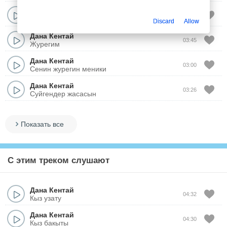
Дана Кентай
03:38
Конырау
Discard
Allow
Дана Кентай
03:45
Журегим
Дана Кентай
03:00
Сенин журегин меники
Дана Кентай
03:26
Суйгендер жасасын
Показать все
С этим треком слушают
Дана Кентай
04:32
Кыз узату
Дана Кентай
04:30
Кыз бакыты