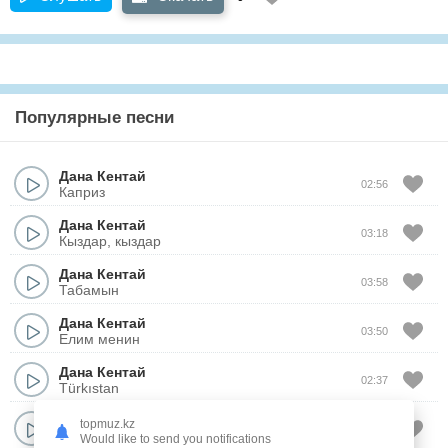
Популярные песни
Дана Кентай
02:56
Каприз
Дана Кентай
03:18
Кыздар, кыздар
Дана Кентай
03:58
Табамын
Дана Кентай
03:50
Елим менин
Дана Кентай
02:37
Türkıstan
Дана Кентай
topmuz.kz
02:39
Бакытты жар
Would like to send you notifications