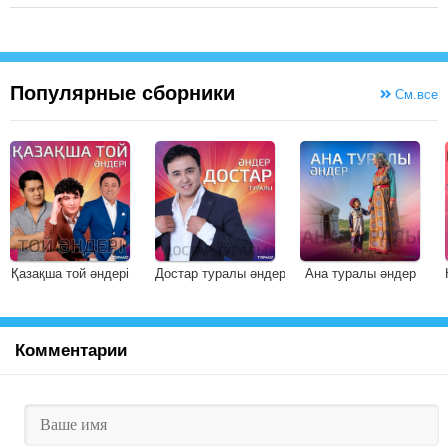
Популярные сборники
См.все
Қазақша той әндері
Достар туралы әндер
Ана туралы әндер
Комментарии