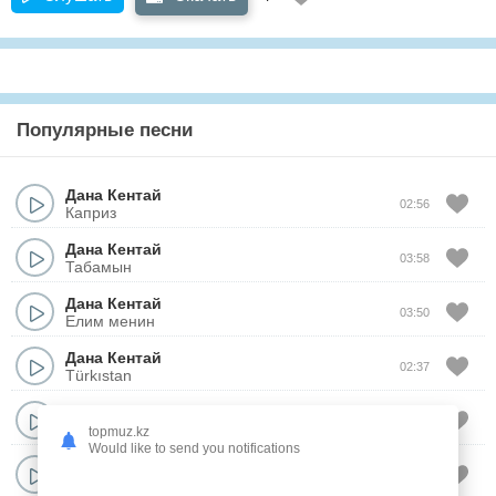
Популярные песни
Дана Кентай
02:56
Каприз
Дана Кентай
03:58
Табамын
Дана Кентай
03:50
Елим менин
Дана Кентай
02:37
Türkıstan
Дана Кентай
02:39
Бакытты жар
topmuz.kz
Would like to send you notifications
Дана Кентай
03:38
Конырау