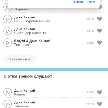
Discard
Allow
Дана Кентай
03:45
Журегим
Дана Кентай
03:00
Сенин журегин меники
Дана Кентай
03:26
Суйгендер жасасын
BAQAI
&
Дана Кентай
03:30
Tusinbestik
Показать все
С этим треком слушают
Дана Кентай
02:56
Каприз
Дана Кентай
03:58
Табамын