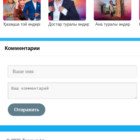
Қазақша той әндері
Достар туралы әндер
Ана туралы әндер
Комментарии
Отправить