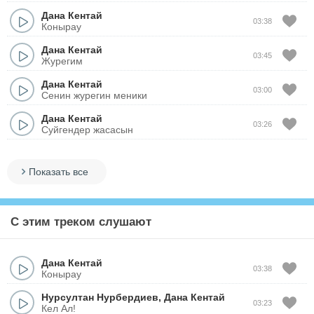
Дана Кентай
03:38
Конырау
Дана Кентай
03:45
Журегим
Дана Кентай
03:00
Сенин журегин меники
Дана Кентай
03:26
Суйгендер жасасын
Показать все
С этим треком слушают
Дана Кентай
03:38
Конырау
Нурсултан Нурбердиев
,
Дана Кентай
03:23
Кел Ал!