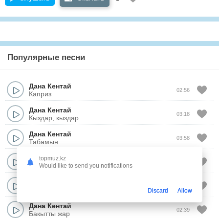
Популярные песни
Дана Кентай
02:56
Каприз
Дана Кентай
03:18
Кыздар, кыздар
Дана Кентай
03:58
Табамын
Дана Кентай
topmuz.kz
03:50
Елим менин
Would like to send you notifications
Дана Кентай
02:37
Türkıstan
Discard
Allow
Дана Кентай
02:39
Бакытты жар