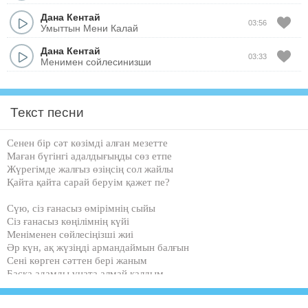
Дана Кентай
03:56
Умыттын Мени Калай
Дана Кентай
03:33
Менимен сойлесинизши
Текст песни
Сенен бір сәт көзімді алған мезетте
Маған бүгінгі адалдығыңды сөз етпе
Жүрегімде жалғыз өзіңсің сол жайлы
Қайта қайта сарай беруім қажет пе?
Сүю, сіз ғанасыз өмірімнің сыйы
Сіз ғанасыз көңілімнің күйі
Меніменен сөйлесіңізші жиі
Әр күн, ақ жүзіңді армандаймын балғын
Сені көрген сәттен бері жаным
Басқа адамды ұната алмай қалдым
Екеуміз бақытқа лайықты жандар екенбіз