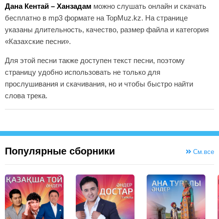
Екеуміз бақытқа лайықты жандар екенбіз
Дана Кентай – Ханзадам
можно слушать онлайн и скачать
бесплатно в mp3 формате на TopMuz.kz. На странице
Махаббаттай айықпас дертке шалдыққан
указаны длительность, качество, размер файла и категория
Әр сөзіңіз кем емес маған жарлықтан
Маған ғана көңіл бөлсе екен деймін де
«Казахские песни».
Жекеңізге көптен ендім сондықтан
Для этой песни также доступен текст песни, поэтому
Сүю, сіз ғанасыз өмірімнің сыйы
страницу удобно использовать не только для
Сіз ғанасыз көңілімнің күйі
прослушивания и скачивания, но и чтобы быстро найти
Меніменен сөйлесіңізші жиі
слова трека.
Әр күн, ақ жүзіңді аймаласам балғын
Сені көрген сәттен бері жаным
Басқа адамды ұната алмай қалдым
Екеуміз бақытқа лайықты жандар екенбіз
Екеуміз бақытқа лайықты жандар екенбіз
Популярные сборники
См.все