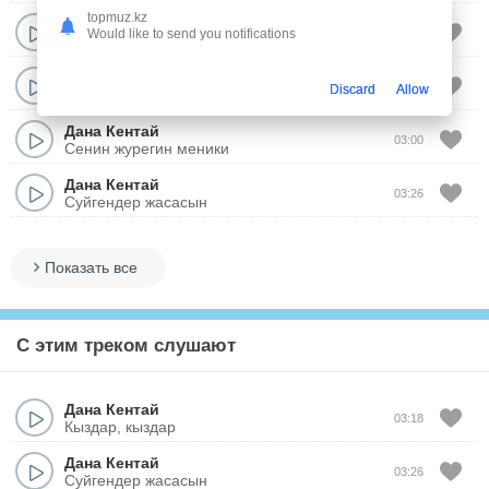
topmuz.kz
Дана Кентай
03:38
Would like to send you notifications
Конырау
Дана Кентай
03:45
Discard
Allow
Журегим
Дана Кентай
03:00
Сенин журегин меники
Дана Кентай
03:26
Суйгендер жасасын
Показать все
С этим треком слушают
Дана Кентай
03:18
Кыздар, кыздар
Дана Кентай
03:26
Суйгендер жасасын