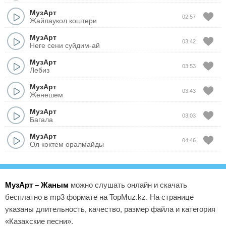
МузАрт
02:57
Жайлаукол коштери
МузАрт
03:42
Неге сени суйдим-ай
МузАрт
03:53
Лебиз
МузАрт
03:43
Женешем
МузАрт
03:03
Багала
МузАрт
04:46
Ол коктем оралмайды
МузАрт – Жаным
можно слушать онлайн и скачать
бесплатно в mp3 формате на TopMuz.kz. На странице
указаны длительность, качество, размер файла и категория
«Казахские песни».