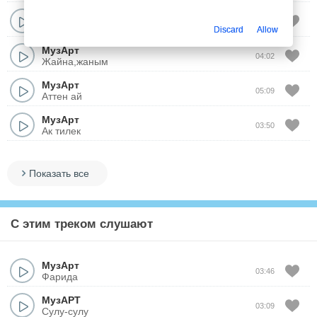
МузАрт
04:25
Журем сени ойлап
Discard
Allow
МузАрт
04:02
Жайна,жаным
МузАрт
05:09
Аттен ай
МузАрт
03:50
Ак тилек
Показать все
С этим треком слушают
МузАрт
03:46
Фарида
МузАРТ
03:09
Сулу-сулу