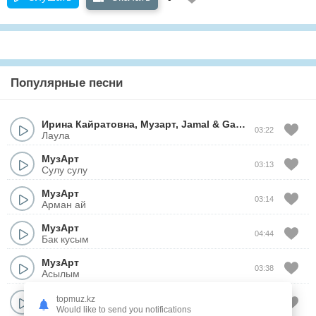
Популярные песни
Ирина Кайратовна
,
Музарт
,
Jamal
&
Ganja
03:22
Лаула
МузАрт
03:13
Сулу сулу
МузАрт
03:14
Арман ай
МузАрт
04:44
Бак кусым
МузАрт
03:38
Асылым
МузАрт
topmuz.kz
04:15
Адемим
Would like to send you notifications