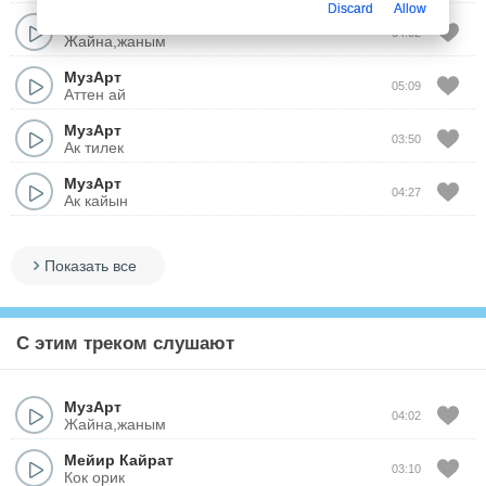
Discard
Allow
МузАрт
04:02
Жайна,жаным
МузАрт
05:09
Аттен ай
МузАрт
03:50
Ак тилек
МузАрт
04:27
Ак кайын
Показать все
С этим треком слушают
МузАрт
04:02
Жайна,жаным
Мейир Кайрат
03:10
Кок орик