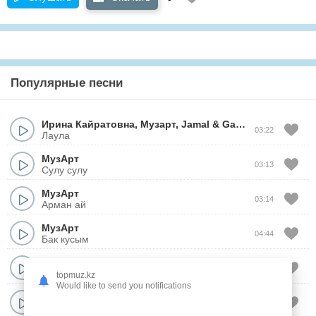
Популярные песни
Ирина Кайратовна
,
Музарт
,
Jamal
&
Ganja
03:22
Лаула
МузАрт
03:13
Сулу сулу
МузАрт
03:14
Арман ай
МузАрт
04:44
Бак кусым
МузАрт
03:38
Асылым
topmuz.kz
Would like to send you notifications
МузАрт
04:15
Адемим