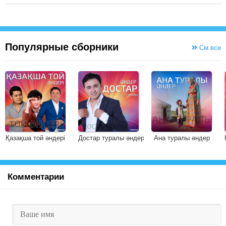
Популярные сборники
См.все
Қазақша той әндері
Достар туралы әндер
Ана туралы әндер
Комментарии