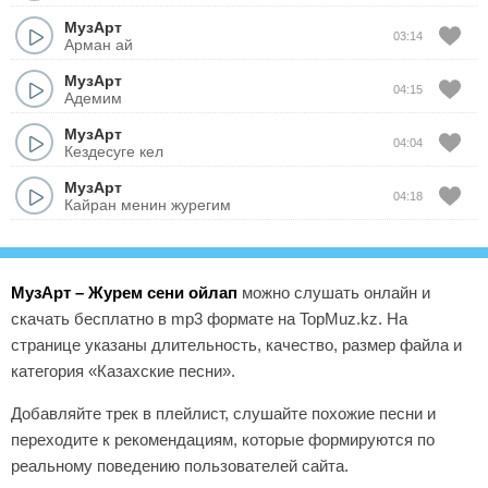
МузАрт
03:14
Арман ай
МузАрт
04:15
Адемим
МузАрт
04:04
Кездесуге кел
МузАрт
04:18
Кайран менин журегим
МузАрт – Журем сени ойлап
можно слушать онлайн и
скачать бесплатно в mp3 формате на TopMuz.kz. На
странице указаны длительность, качество, размер файла и
категория «Казахские песни».
Добавляйте трек в плейлист, слушайте похожие песни и
переходите к рекомендациям, которые формируются по
реальному поведению пользователей сайта.