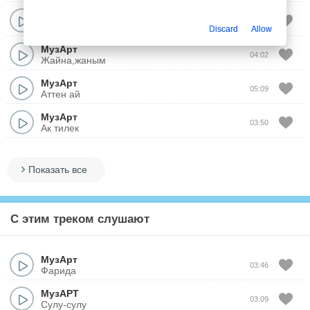
МузАрт
04:25
Журем сени ойлап
Discard
Allow
МузАрт
04:02
Жайна,жаным
МузАрт
05:09
Аттен ай
МузАрт
03:50
Ак тилек
Показать все
С этим треком слушают
МузАрт
03:46
Фарида
МузАРТ
03:09
Сулу-сулу