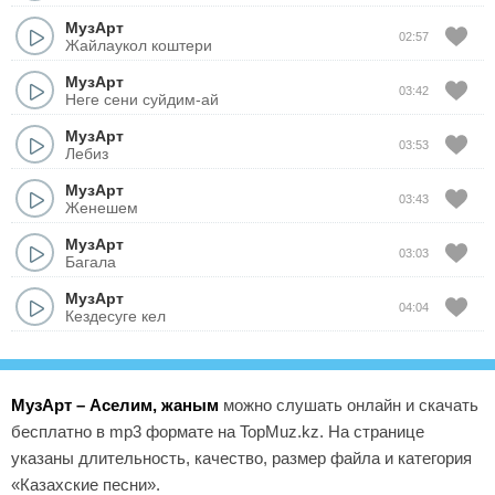
МузАрт
02:57
Жайлаукол коштери
МузАрт
03:42
Неге сени суйдим-ай
МузАрт
03:53
Лебиз
МузАрт
03:43
Женешем
МузАрт
03:03
Багала
МузАрт
04:04
Кездесуге кел
МузАрт – Аселим, жаным
можно слушать онлайн и скачать
бесплатно в mp3 формате на TopMuz.kz. На странице
указаны длительность, качество, размер файла и категория
«Казахские песни».