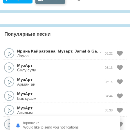
Популярные песни
Ирина Кайратовна
,
Музарт
,
Jamal
&
Ganja
03:22
Лаула
МузАрт
03:13
Сулу сулу
МузАрт
03:14
Арман ай
МузАрт
04:44
Бак кусым
МузАрт
03:38
Асылым
МузАрт
topmuz.kz
04:15
Адемим
Would like to send you notifications