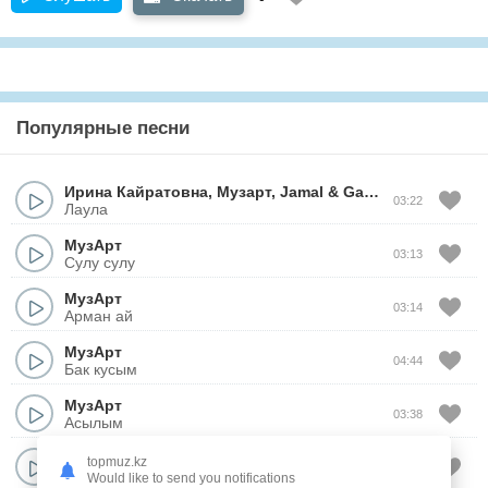
Популярные песни
Ирина Кайратовна
,
Музарт
,
Jamal
&
Ganja
03:22
Лаула
МузАрт
03:13
Сулу сулу
МузАрт
03:14
Арман ай
МузАрт
04:44
Бак кусым
МузАрт
03:38
Асылым
МузАрт
topmuz.kz
04:15
Адемим
Would like to send you notifications