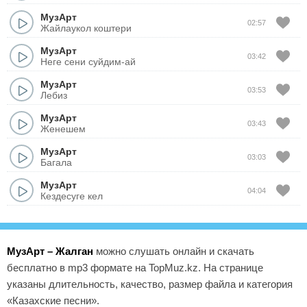
МузАрт
02:57
Жайлаукол коштери
МузАрт
03:42
Неге сени суйдим-ай
МузАрт
03:53
Лебиз
МузАрт
03:43
Женешем
МузАрт
03:03
Багала
МузАрт
04:04
Кездесуге кел
МузАрт – Жалган
можно слушать онлайн и скачать
бесплатно в mp3 формате на TopMuz.kz. На странице
указаны длительность, качество, размер файла и категория
«Казахские песни».