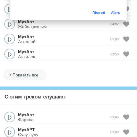
МузАрт
04:25
Журем сени ойлап
Discard
Allow
МузАрт
04:02
Жайна,жаным
МузАрт
05:09
Аттен ай
МузАрт
03:50
Ак тилек
Показать все
С этим треком слушают
МузАрт
03:46
Фарида
МузАРТ
03:09
Сулу-сулу