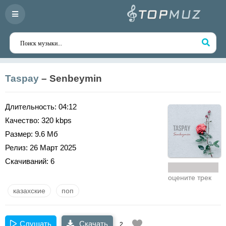
Taspay
– Senbeymin
Длительность:
04:12
Качество:
320 kbps
Размер:
9.6 Мб
Релиз:
26 Март 2025
Скачиваний:
6
оцените трек
казахские
поп
Слушать
Скачать
2