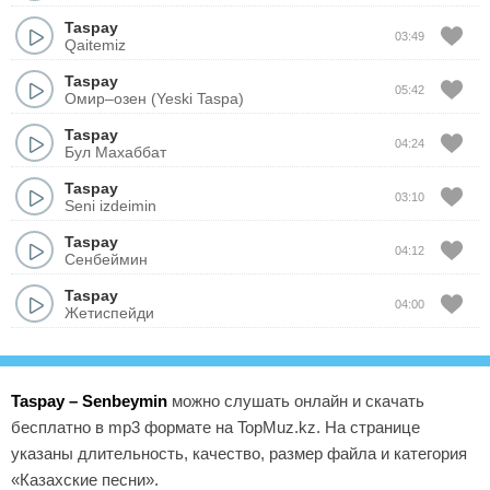
Taspay
03:49
Qaitemiz
Taspay
05:42
Омир–озен (Yeski Taspa)
Taspay
04:24
Бул Махаббат
Taspay
03:10
Seni izdeimin
Taspay
04:12
Сенбеймин
Taspay
04:00
Жетиспейди
Taspay – Senbeymin
можно слушать онлайн и скачать
бесплатно в mp3 формате на TopMuz.kz. На странице
указаны длительность, качество, размер файла и категория
«Казахские песни».