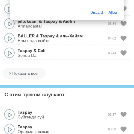
Cali
&
Taspay
02:05
Необычный вайб
Discard
Allow
jeltoksan.
&
Taspay
&
Aidhn
03:34
Armandastar
BALLER
&
Taspay
&
аль-Хайям
04:02
Нам надо выйти
Taspay
&
Cali
03:44
Sonda Da
Показать все
С этим треком слушают
Taspay
03:37
Суйгенди суй
Taspay
03:38
Оралма кашкын