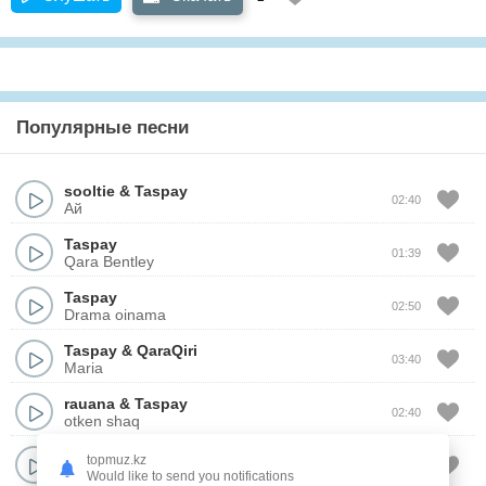
Популярные песни
sooltie
&
Taspay
02:40
Ай
Taspay
01:39
Qara Bentley
Taspay
02:50
Drama oinama
Taspay
&
QaraQiri
03:40
Maria
rauana
&
Taspay
02:40
otken shaq
Taspay
topmuz.kz
04:09
Шукир
Would like to send you notifications