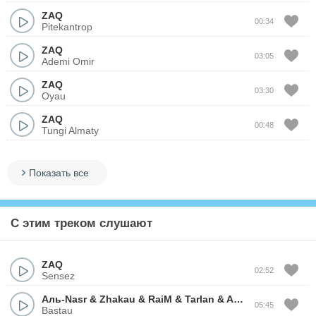
ZAQ
00:34
Pitekantrop
ZAQ
03:05
Ademi Omir
ZAQ
03:30
Oyau
ZAQ
00:48
Tungi Almaty
Показать все
С этим треком слушают
ZAQ
02:52
Sensez
Аль-Nasr
&
Zhakau
&
RaiM
&
Tarlan
&
Aset Masta
&
Beka
05:45
Bastau