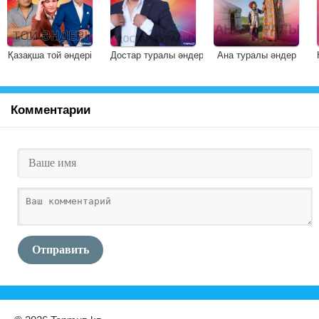
Қазақша той әндері
Достар туралы әндер
Ана туралы әндер
Комментарии
Отправить