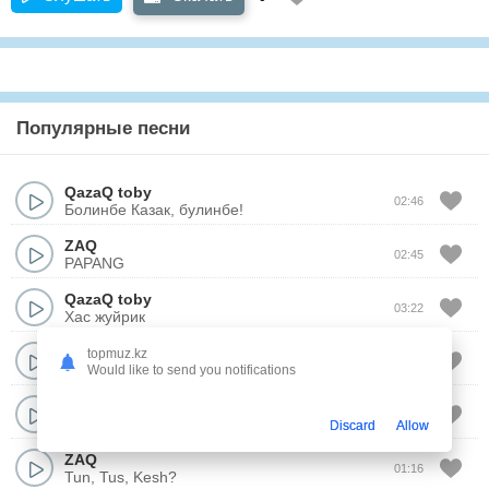
Популярные песни
QazaQ toby
02:46
Болинбе Казак, булинбе!
ZAQ
02:45
PAPANG
QazaQ toby
03:22
Хас жуйрик
ZAQ
topmuz.kz
03:08
Scenario
Would like to send you notifications
Sabirkin
&
ZAQ
02:43
Су тасушы кыз
Discard
Allow
ZAQ
01:16
Tun, Tus, Kesh?