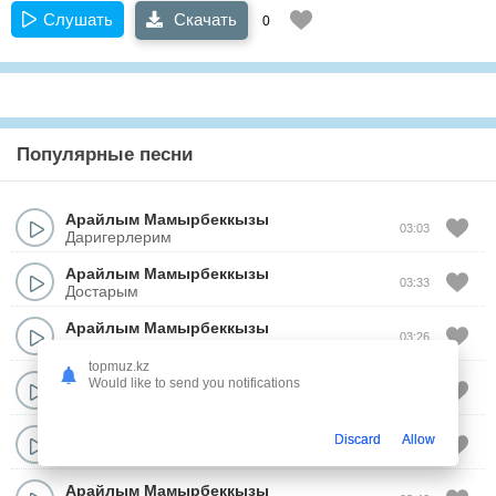
Слушать
Скачать
0
Популярные песни
Арайлым Мамырбеккызы
03:03
Даригерлерим
Арайлым Мамырбеккызы
03:33
Достарым
Арайлым Мамырбеккызы
03:26
Анамнын ииси
topmuz.kz
Арайлым Мамырбеккызы
Would like to send you notifications
03:22
Келинжан
Арайлым Мамырбеккызы
Discard
Allow
02:36
Уш бакытым
Арайлым Мамырбеккызы