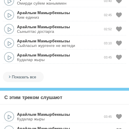
03:40
Омирди суйем жаныммен
Арайлым Мамырбеккызы
02:45
Ким единиз
Арайлым Мамырбеккызы
02:52
Сыныптас достарга
Арайлым Мамырбеккызы
03:10
Сыйласып жургенге не жетеди
Арайлым Мамырбеккызы
03:45
Кудалар жыры
Показать все
С этим треком слушают
Арайлым Мамырбеккызы
03:45
Кудалар жыры
Арайлым Мамырбеккызы