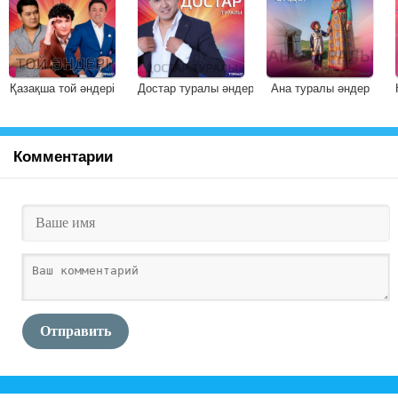
Қазақша той әндері
Достар туралы әндер
Ана туралы әндер
Комментарии
Отправить