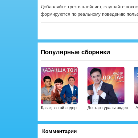
Добавляйте трек в плейлист, слушайте похо
формируются по реальному поведению польз
Популярные сборники
Қазақша той әндері
Достар туралы әндер
А
Комментарии