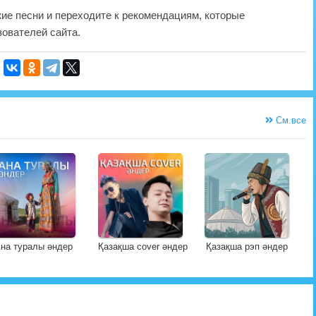
жие песни и переходите к рекомендациям, которые
ователей сайта.
См.все
на туралы әндер
Қазақша cover әндер
Қазақша рэп әндер