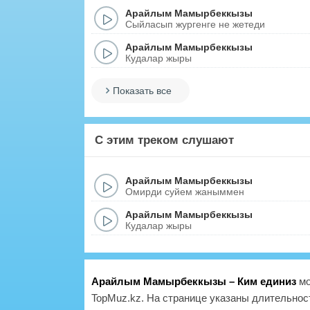
Арайлым Мамырбеккызы
Сыйласып жургенге не жетеди
Арайлым Мамырбеккызы
Кудалар жыры
Показать все
С этим треком слушают
Арайлым Мамырбеккызы
Омирди суйем жаныммен
Арайлым Мамырбеккызы
Кудалар жыры
Арайлым Мамырбеккызы – Ким единиз
мо
TopMuz.kz. На странице указаны длительност