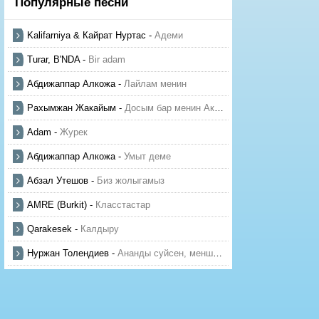
Популярные песни
Kalifarniya & Кайрат Нуртас
-
Адеми
Turar, B'NDA
-
Bir adam
Абдижаппар Алкожа
-
Лайлам менин
Рахымжан Жакайым
-
Досым бар менин Актауда
Adam
-
Журек
Абдижаппар Алкожа
-
Умыт деме
Абзал Утешов
-
Биз жолыгамыз
AMRE (Burkit)
-
Класстастар
Qarakesek
-
Калдыру
Нуржан Толендиев
-
Ананды суйсен, менше суй