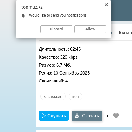
topmuz.kz
Would like to send you notifications
Discard
Allow
Арайлым Мамырбеккызы
– Ким 
Длительность:
02:45
Качество:
320 kbps
Размер:
6.7 Мб.
Релиз:
10 Сентябрь 2025
Скачиваний:
4
казахские
поп
Слушать
Скачать
0