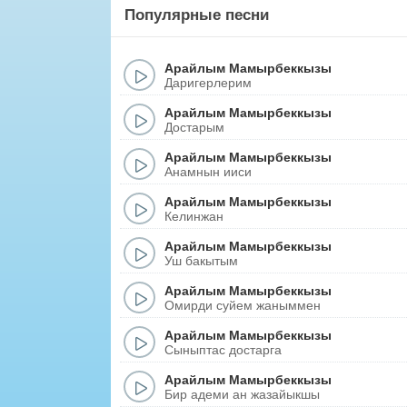
Популярные песни
Арайлым Мамырбеккызы
Даригерлерим
Арайлым Мамырбеккызы
Достарым
Арайлым Мамырбеккызы
Анамнын ииси
Арайлым Мамырбеккызы
Келинжан
Арайлым Мамырбеккызы
Уш бакытым
Арайлым Мамырбеккызы
Омирди суйем жаныммен
Арайлым Мамырбеккызы
Сыныптас достарга
Арайлым Мамырбеккызы
Бир адеми ан жазайыкшы