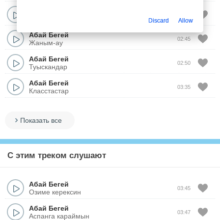
Абай Бегей
03:44
Бир кесе шай
Discard
Allow
Абай Бегей
02:45
Жаным-ау
Абай Бегей
02:50
Туыскандар
Абай Бегей
03:35
Класстастар
Показать все
С этим треком слушают
Абай Бегей
03:45
Озиме керексин
Абай Бегей
03:47
Аспанга караймын