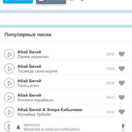
Популярные песни
Абай Бегей
03:45
Озиме керексин
Абай Бегей
03:44
Тусимде сени корем
Абай Бегей
03:39
Тангы елес
Абай Бегей
03:47
Аспанга караймын
Абай Бегей
&
Элера Кабылжан
02:43
Мунайма Урбиби
Абай Бегей
topmuz.kz
03:57
Омир
Would like to send you notifications