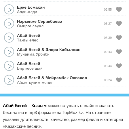
Ерке Есмахан
02:55
Алди-алди
Наркенже Серикбаева
03:27
Омирге сауал
Абай Бегей
03:39
Тангы елес
Абай Бегей
&
Элера Кабылжан
02:43
Мунайма Урбиби
Абай Бегей
03:44
Бир кесе шай
Абай Бегей
&
Мейрамбек Оспанов
03:24
Айым-куним менин
Абай Бегей – Кызым
можно слушать онлайн и скачать
бесплатно в mp3 формате на TopMuz.kz. На странице
указаны длительность, качество, размер файла и категория
«Казахские песни».