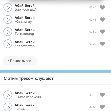
Абай Бегей
03:44
Бир кесе шай
Абай Бегей
02:45
Жаным-ау
Абай Бегей
02:50
Туыскандар
Абай Бегей
03:35
Класстастар
Показать все
С этим треком слушают
Абай Бегей
03:45
Озиме керексин
Абай Бегей
02:59
Кызым