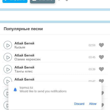
Популярные песни
Абай Бегей
02:59
Кызым
Абай Бегей
03:45
Озиме керексин
Абай Бегей
03:39
Тангы елес
Абай Бегей
03:47
Аспанга караймын
topmuz.kz
Абай Бегей
&
Элера Кабылжан
Would like to send you notifications
02:43
Мунайма Урбиби
Абай Бегей
Discard
Allow
03:57
Омир