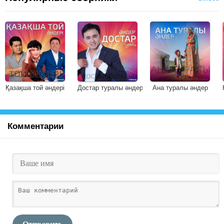
Қазақша той әндері
Достар туралы әндер
Ана туралы әндер
Комментарии