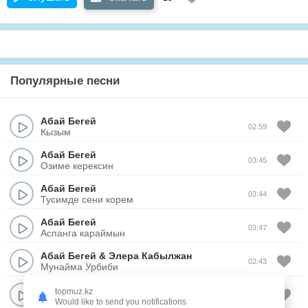
Популярные песни
Абай Бегей
02:59
Кызым
Абай Бегей
03:45
Озиме керексин
Абай Бегей
03:44
Тусимде сени корем
Абай Бегей
03:47
Аспанга караймын
Абай Бегей
&
Элера Кабылжан
02:43
Мунайма Урбиби
Абай Бегей
topmuz.kz
03:57
Омир
Would like to send you notifications