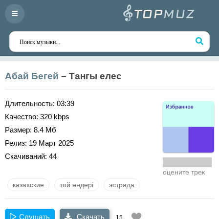
Абай Бегей
– Тангы елес
Длительность:
03:39
Качество:
320 kbps
Размер:
8.4 Мб
Релиз:
19 Март 2025
Скачиваний:
44
оцените трек
казахские
той әндері
эстрада
Слушать
Скачать
15