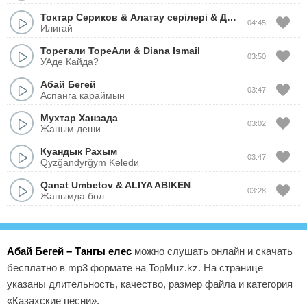
Токтар Сериков
&
Алатау серiлерi
&
Досымжан Танатаров
04:45
Илигай
Торегали ТореАли
&
Diana Ismail
03:50
УАде Кайда?
Абай Бегей
03:47
Аспанга караймын
Мухтар Ханзада
03:02
Жаным деши
Куандык Рахым
03:47
Qyzğandyrğym Keledи
Qanat Umbetov
&
ALIYA ABIKEN
03:28
Жанымда бол
Абай Бегей – Тангы елес
можно слушать онлайн и скачать
бесплатно в mp3 формате на TopMuz.kz. На странице
указаны длительность, качество, размер файла и категория
«Казахские песни».