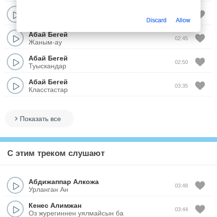
Абай Бегей
03:44
Бир кесе шай
Discard
Allow
Абай Бегей
02:45
Жаным-ау
Абай Бегей
02:50
Туыскандар
Абай Бегей
03:35
Класстастар
Показать все
С этим треком слушают
Абдижаппар Алкожа
03:48
Урланган Ан
Кенес Алимжан
03:44
Оз журегиннен уялмайсын ба