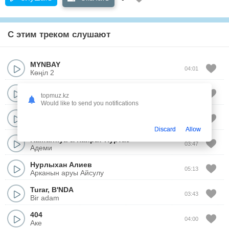
С этим треком слушают
MYNBAY
04:01
Көңіл 2
Arsen
02:51
topmuz.kz
Хордын кызы
Would like to send you notifications
Жигер Ауыпбаев
04:00
Жаман кыз
Discard
Allow
Kalifarniya
&
Кайрат Нуртас
03:47
Адеми
Нурлыхан Алиев
05:13
Арканын аруы Айсулу
Turar
,
B'NDA
03:43
Bir adam
404
04:00
Аке