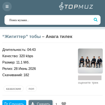
“Жигиттер” тобы
– Анага тилек
Длительность:
04:43
Качество:
320 kbps
Размер:
11.1 Мб.
Релиз:
28 Июнь 2026
Скачиваний:
182
оцените трек
казахские
поп
Слушать
Скачать
1