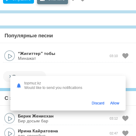
Популярные песни
“Жигиттер” тобы
03:10
Минажат
Показать все
topmuz.kz
Would like to send you notifications
С этим треком слушают
Discard
Allow
Берик Женисхан
03:12
Бир досым бар
Ирина Кайратовна
02:47
плз, спокойно