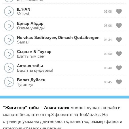
IL'HAN
03:08
Vai vai
Ернар Айдар
03:06
Озиме унайды
Nurzhas Sadirbayev
,
Dimash Qudaibergen
04:34
Samal
Сырым
&
Гаухар
02:50
Шаттыгым сен
Астана тобы
03:40
Бакытты кундерим!
Болат Дуйсен
03:45
Туган кун
“Жигиттер” тобы – Анага тилек
можно слушать онлайн и
скачать бесплатно в mp3 формате на TopMuz.kz. На
странице указаны длительность, качество, размер файла и
категория «Казахские песни».