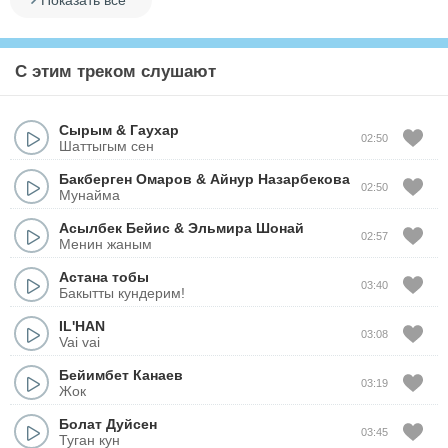
Показать все
С этим треком слушают
Сырым
&
Гаухар
02:50
Шаттыгым сен
Бакберген Омаров
&
Айнур Назарбекова
02:50
Мунайма
Асылбек Бейис
&
Эльмира Шонай
02:57
Менин жаным
Астана тобы
03:40
Бакытты кундерим!
IL'HAN
03:08
Vai vai
Бейимбет Канаев
03:19
Жок
Болат Дуйсен
03:45
Туган кун