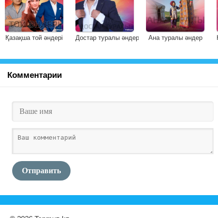
Қазақша той әндері
Достар туралы әндер
Ана туралы әндер
Комментарии
Отправить