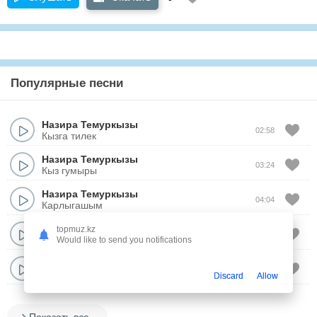
Популярные песни
Назира Темуркызы
02:58
Кызга тилек
Назира Темуркызы
03:24
Кыз гумыры
Назира Темуркызы
04:04
Карлыгашым
Назира Темуркызы
topmuz.kz
03:31
Мангыстауым
Would like to send you notifications
Назира Темуркызы
03:04
Gashyqpyn
Discard
Allow