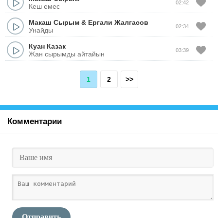
02:42
Кеш емес
Макаш Сырым
&
Ергали Жалгасов
02:34
Унайды
Куан Казак
03:39
Жан сырымды айтайын
1
2
>>
Комментарии
Отправить