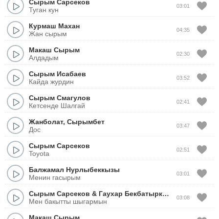
Сырым Сарсеков
03:01
Туган кун
Курмаш Махан
04:35
Жан сырым
Макаш Сырым
02:30
Алдадым
Сырым Исабаев
03:52
Кайда журдин
Сырым Смагулов
02:41
Кетсенде Шалгай
Жанболат
,
Сырымбет
03:47
Дос
Сырым Сарсеков
02:51
Toyota
Балжамал Нурлыбеккызы
03:01
Менин гасырым
Сырым Сарсеков
&
Гаухар Бекбатыркызы
03:08
Мен бакытты шыгармын
Макаш Сырым