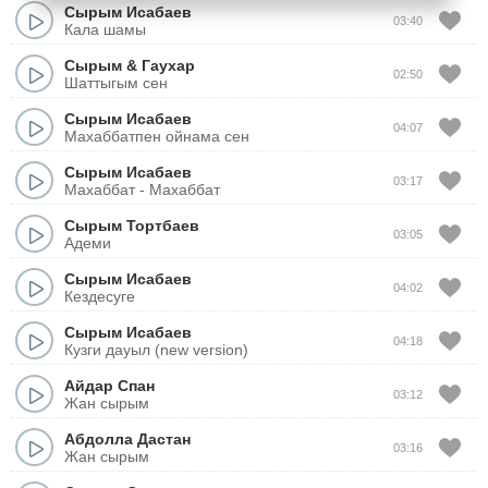
Сырым Исабаев
03:40
Кала шамы
Сырым
&
Гаухар
02:50
Шаттыгым сен
Сырым Исабаев
04:07
Махаббатпен ойнама сен
Сырым Исабаев
03:17
Махаббат - Махаббат
Сырым Тортбаев
03:05
Адеми
Сырым Исабаев
04:02
Кездесуге
Сырым Исабаев
04:18
Кузги дауыл (new version)
Айдар Спан
03:12
Жан сырым
Абдолла Дастан
03:16
Жан сырым