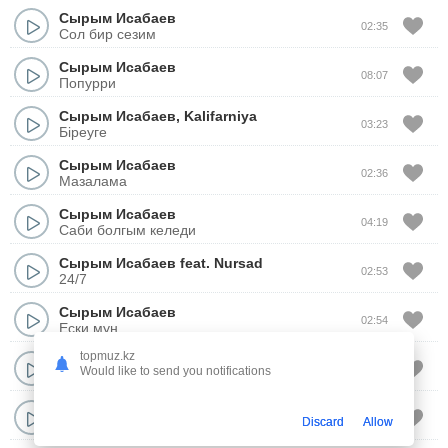
Сырым Исабаев
02:35
Сол бир сезим
Сырым Исабаев
08:07
Попурри
Сырым Исабаев
,
Kalifarniya
03:23
Біреуге
Сырым Исабаев
02:36
Мазалама
Сырым Исабаев
04:19
Саби болгым келеди
Сырым Исабаев
feat.
Nursad
02:53
24/7
Сырым Исабаев
02:54
Ески мун
topmuz.kz
Сырым Исабаев
02:54
Would like to send you notifications
Мас кылдын
Биржан Байбол
&
Нурайым Акылбекова
03:48
Discard
Allow
Жан сырым