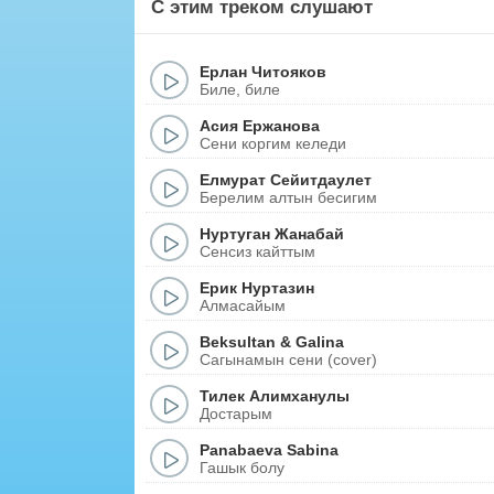
С этим треком слушают
Ерлан Читояков
Биле, биле
Асия Ержанова
Сени коргим келеди
Елмурат Сейитдаулет
Берелим алтын бесигим
Нуртуган Жанабай
Сенсиз кайттым
Ерик Нуртазин
Алмасайым
Beksultan
&
Galina
Сагынамын сени (cover)
Тилек Алимханулы
Достарым
Panabaeva Sabina
Гашык болу