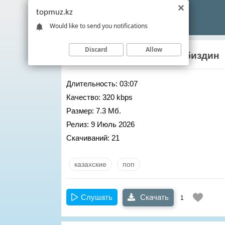
topmuz.kz
Would like to send you notifications
Discard
Allow
Нурбол Нурлан
– Журек биздин
Длительность:
03:07
Качество:
320 kbps
Размер:
7.3 Мб.
Релиз:
9 Июль 2026
Скачиваний:
21
казахские
поп
Слушать
Скачать
1