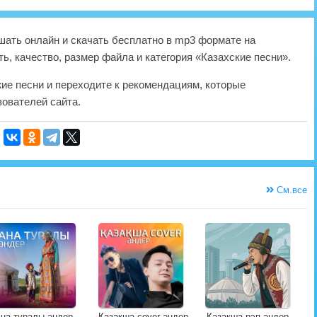
ать онлайн и скачать бесплатно в mp3 формате на
ь, качество, размер файла и категория «Казахские песни».
жие песни и переходите к рекомендациям, которые
ователей сайта.
См.все
на туралы әндер
Қазақша cover әндер
Қазақша рэп әндер