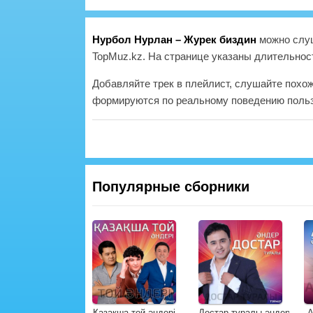
Нурбол Нурлан – Журек биздин
можно слуш
TopMuz.kz. На странице указаны длительност
Добавляйте трек в плейлист, слушайте похо
формируются по реальному поведению польз
Популярные сборники
Қазақша той әндері
Достар туралы әндер
А