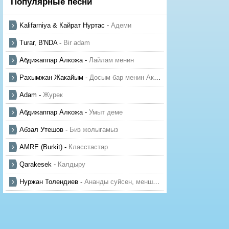
Популярные песни
Kalifarniya & Кайрат Нуртас
-
Адеми
Turar, B'NDA
-
Bir adam
Абдижаппар Алкожа
-
Лайлам менин
Рахымжан Жакайым
-
Досым бар менин Актауда
Adam
-
Журек
Абдижаппар Алкожа
-
Умыт деме
Абзал Утешов
-
Биз жолыгамыз
AMRE (Burkit)
-
Класстастар
Qarakesek
-
Калдыру
Нуржан Толендиев
-
Ананды суйсен, менше суй