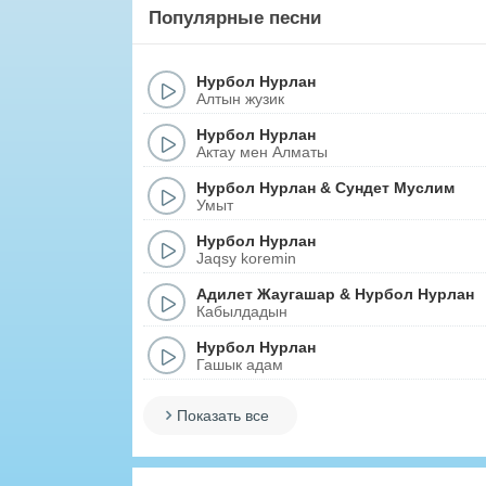
Популярные песни
Нурбол Нурлан
Алтын жузик
Нурбол Нурлан
Актау мен Алматы
Нурбол Нурлан
&
Сундет Муслим
Умыт
Нурбол Нурлан
Jaqsy koremin
Адилет Жаугашар
&
Нурбол Нурлан
Кабылдадын
Нурбол Нурлан
Гашык адам
Показать все