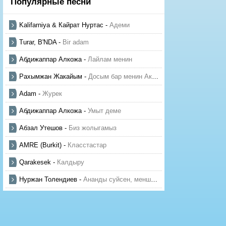
Популярные песни
Kalifarniya & Кайрат Нуртас
-
Адеми
Turar, B'NDA
-
Bir adam
Абдижаппар Алкожа
-
Лайлам менин
Рахымжан Жакайым
-
Досым бар менин Актауда
Adam
-
Журек
Абдижаппар Алкожа
-
Умыт деме
Абзал Утешов
-
Биз жолыгамыз
AMRE (Burkit)
-
Класстастар
Qarakesek
-
Калдыру
Нуржан Толендиев
-
Ананды суйсен, менше суй