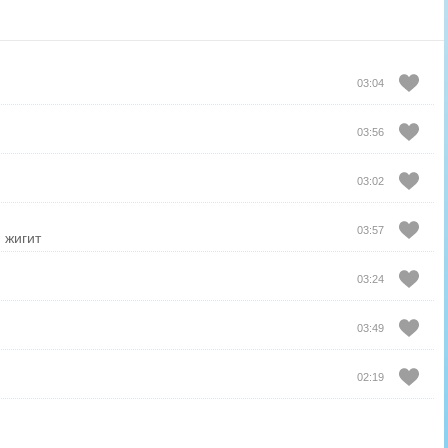
03:04
03:56
03:02
03:57
 жигит
03:24
03:49
02:19