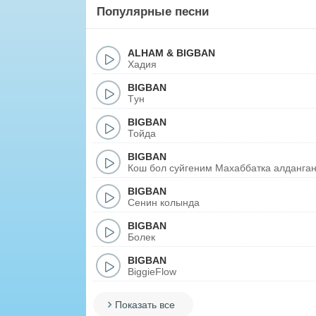
Популярные песни
ALHAM
&
BIGBAN
Хадия
BIGBAN
Tун
BIGBAN
Тойда
BIGBAN
Кош бол суйгеним Махаббатка алданган
BIGBAN
Сенин колында
BIGBAN
Болек
BIGBAN
BiggieFlow
Показать все