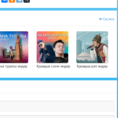
См.все
на туралы әндер
Қазақша cover әндер
Қазақша рэп әндер