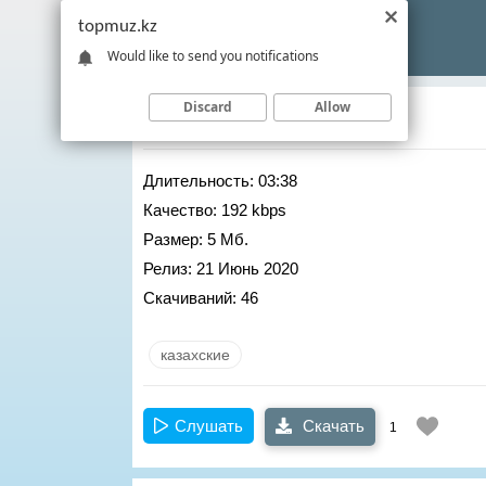
topmuz.kz
Would like to send you notifications
Discard
Allow
BIGBAN
– Окинбе
Длительность:
03:38
Качество:
192 kbps
Размер:
5 Мб.
Релиз:
21 Июнь 2020
Скачиваний:
46
казахские
Слушать
Скачать
1