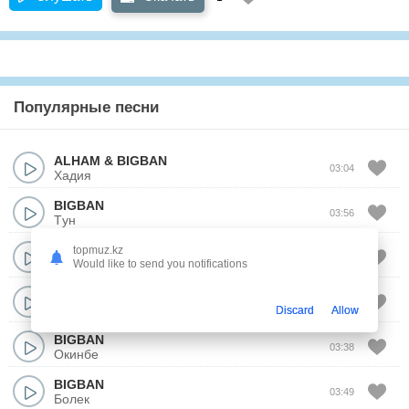
Популярные песни
ALHAM
&
BIGBAN
03:04
Хадия
BIGBAN
03:56
Tун
BIGBAN
topmuz.kz
03:57
Кош бол суйгеним Махаббатка алданган жигит
Would like to send you notifications
BIGBAN
03:24
Сенин колында
Discard
Allow
BIGBAN
03:38
Окинбе
BIGBAN
03:49
Болек