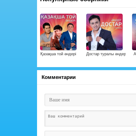
Қазақша той әндері
Достар туралы әндер
А
Комментарии