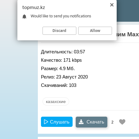
topmuz.kz
Would like to send you notifications
Discard
Allow
BIGBAN
– Кош бол суйгеним Мах
Длительность:
03:57
Качество:
171 kbps
Размер:
4.9 Мб.
Релиз:
23 Август 2020
Скачиваний:
103
казахские
Слушать
Скачать
2