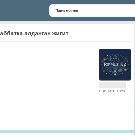
аббатка алданган жигит
оцените трек