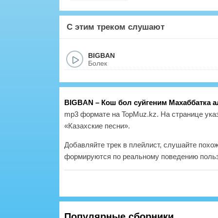
С этим треком слушают
BIGBAN
Болек
BIGBAN – Кош бол суйгеним Махаббатка а
mp3 формате на TopMuz.kz. На странице указ
«Казахские песни».
Добавляйте трек в плейлист, слушайте похо
формируются по реальному поведению польз
Популярные сборники