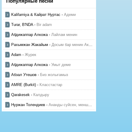
Популярные песни
Kalifarniya & Кайрат Нуртас
-
Адеми
Turar, B'NDA
-
Bir adam
Абдижаппар Алкожа
-
Лайлам менин
Рахымжан Жакайым
-
Досым бар менин Актауда
Adam
-
Журек
Абдижаппар Алкожа
-
Умыт деме
Абзал Утешов
-
Биз жолыгамыз
AMRE (Burkit)
-
Класстастар
Qarakesek
-
Калдыру
Нуржан Толендиев
-
Ананды суйсен, менше суй