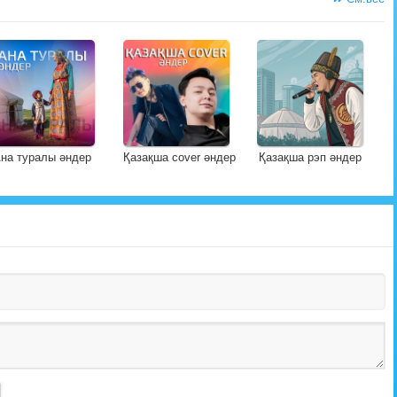
на туралы әндер
Қазақша cover әндер
Қазақша рэп әндер