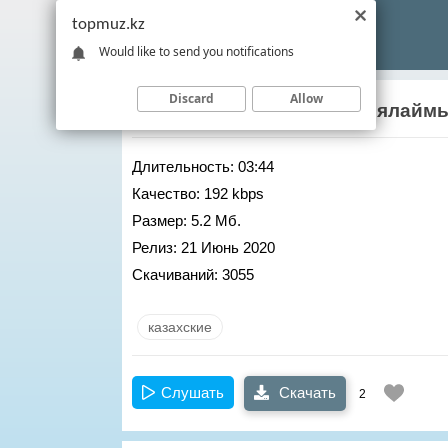
topmuz.kz
Would like to send you notifications
Discard
Allow
Адилет Жаугашар
– Жариялаймы
Длительность:
03:44
Качество:
192 kbps
Размер:
5.2 Мб.
Релиз:
21 Июнь 2020
Скачиваний:
3055
казахские
Слушать
Скачать
2