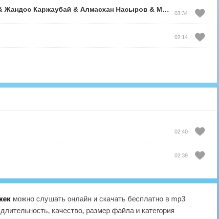
&
Жандос Каржаубай
&
Алмасхан Насыров
&
Малик Жамбылулы
03:34
02:14
02:40
02:39
жек
можно слушать онлайн и скачать бесплатно в mp3
длительность, качество, размер файла и категория