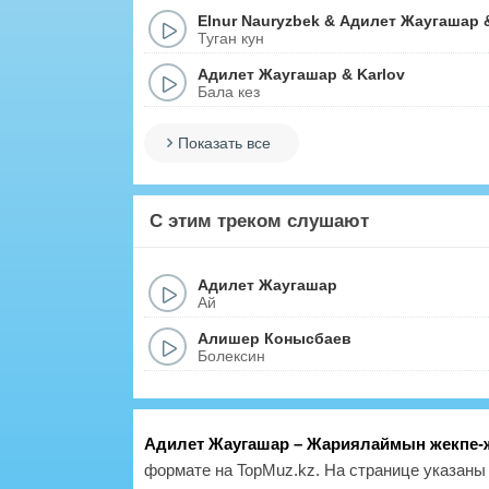
Elnur Nauryzbek
&
Адилет Жаугашар
Туган кун
Адилет Жаугашар
&
Karlov
Бала кез
Показать все
С этим треком слушают
Адилет Жаугашар
Ай
Алишер Конысбаев
Болексин
Адилет Жаугашар – Жариялаймын жекпе-
формате на TopMuz.kz. На странице указаны 