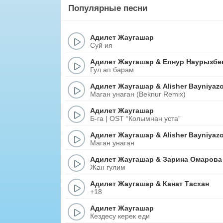
Популярные песни
Адилет Жаугашар
Суй ия
Адилет Жаугашар
&
Елнур Наурызбе
Гул ап барам
Адилет Жаугашар
&
Alisher Bayniyaz
Маган унаган (Beknur Remix)
Адилет Жаугашар
Б-га | OST “Колымнан уста”
Адилет Жаугашар
&
Alisher Bayniyaz
Маган унаган
Адилет Жаугашар
&
Зарина Омарова
Жан гулим
Адилет Жаугашар
&
Канат Тасхан
+18
Адилет Жаугашар
Кездесу керек еди