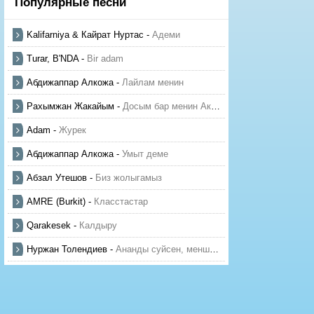
Популярные песни
Kalifarniya & Кайрат Нуртас
-
Адеми
Turar, B'NDA
-
Bir adam
Абдижаппар Алкожа
-
Лайлам менин
Рахымжан Жакайым
-
Досым бар менин Актауда
Adam
-
Журек
Абдижаппар Алкожа
-
Умыт деме
Абзал Утешов
-
Биз жолыгамыз
AMRE (Burkit)
-
Класстастар
Qarakesek
-
Калдыру
Нуржан Толендиев
-
Ананды суйсен, менше суй