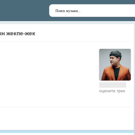
н жекпе-жек
оцените трек