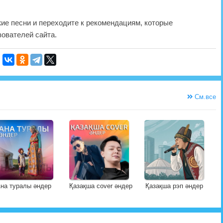
жие песни и переходите к рекомендациям, которые
ователей сайта.
См.все
на туралы әндер
Қазақша cover әндер
Қазақша рэп әндер