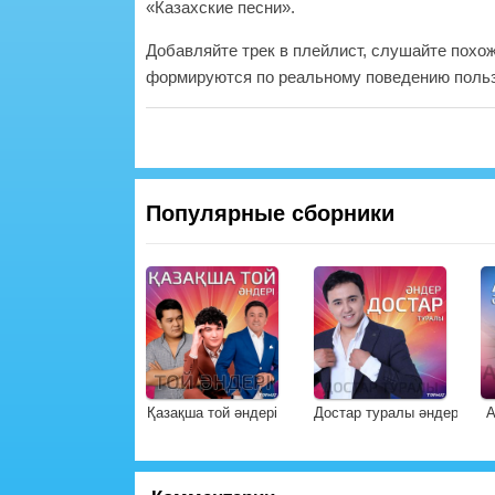
«Казахские песни».
Добавляйте трек в плейлист, слушайте похо
формируются по реальному поведению польз
Популярные сборники
Қазақша той әндері
Достар туралы әндер
А