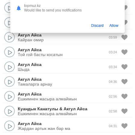
Акгул Айса
topmuz.kz
03:46
Омир сынагы
Would like to send you notifications
Акгул Айса
03:13
Ескирмейди махаббат
Discard
Allow
Акгул Айса
03:59
Кайран омир
Акгул Айса
03:24
Той гой басты косатын
Акгул Айса
03:34
Шыда
Акгул Айса
04:36
Тамаларга арнау
Акгул Айса
02:56
Ешкимнен жасыра алмаймын
Куандык Канатулы
&
Акгул Айса
02:58
Ешкимнен жасыра алмаймын
Акгул Айса
04:31
Жардан артык жан бар ма