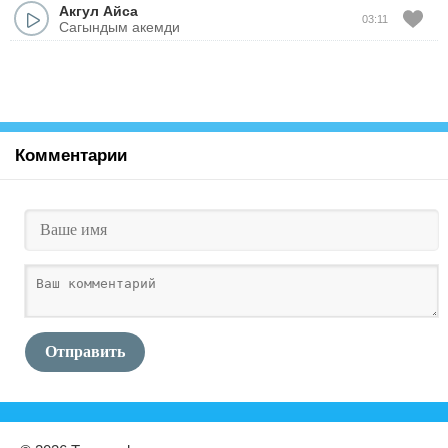
Акгул Айса
03:11
Сагындым акемди
Комментарии
Отправить