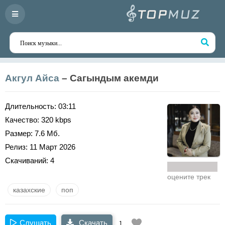
Акгул Айса
– Сагындым акемди
Длительность:
03:11
Качество:
320 kbps
Размер:
7.6 Мб.
Релиз:
11 Март 2026
Скачиваний:
4
оцените трек
казахские
поп
Слушать
Скачать
1