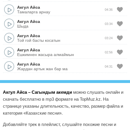
Акгул Айса
04:36
Тамаларга арнау
Акгул Айса
03:34
Шыда
Акгул Айса
03:24
Той гой басты косатын
Акгул Айса
02:56
Ешкимнен жасыра алмаймын
Акгул Айса
04:31
Жардан артык жан бар ма
Акгул Айса – Сагындым акемди
можно слушать онлайн и
скачать бесплатно в mp3 формате на TopMuz.kz. На
странице указаны длительность, качество, размер файла и
категория «Казахские песни».
Добавляйте трек в плейлист, слушайте похожие песни и