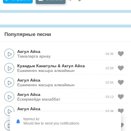
Популярные песни
Акгул Айса
04:36
Тамаларга арнау
Куандык Канатулы
&
Акгул Айса
02:58
Ешкимнен жасыра алмаймын
Акгул Айса
02:56
Ешкимнен жасыра алмаймын
Акгул Айса
03:13
Ескирмейди махаббат
Акгул Айса
03:34
Шыда
topmuz.kz
Акгул Айса
Would like to send you notifications
03:46
Омир сынагы