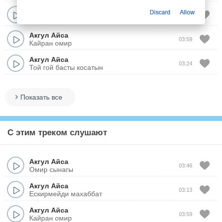
Акгул Айса
Discard
Allow
04:31
Жардан артык жан бар ма
Акгул Айса
03:59
Кайран омир
Акгул Айса
03:24
Той гой басты косатын
Показать все
С этим треком слушают
Акгул Айса
03:46
Омир сынагы
Акгул Айса
03:13
Ескирмейди махаббат
Акгул Айса
03:59
Кайран омир