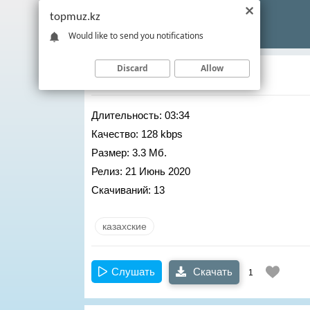
topmuz.kz
Would like to send you notifications
Discard
Allow
Акгул Айса
– Шыда
Длительность:
03:34
Качество:
128 kbps
Размер:
3.3 Мб.
Релиз:
21 Июнь 2020
Скачиваний:
13
казахские
Слушать
Скачать
1