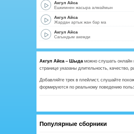
Акгул Айса
Ешкимнен жасыра алмаймын
Акгул Айса
Жардан артык жан бар ма
Акгул Айса
Сагындым акемди
Акгул Айса – Шыда
можно слушать онлайн и
странице указаны длительность, качество, р
Добавляйте трек в плейлист, слушайте похо
формируются по реальному поведению польз
Популярные сборники