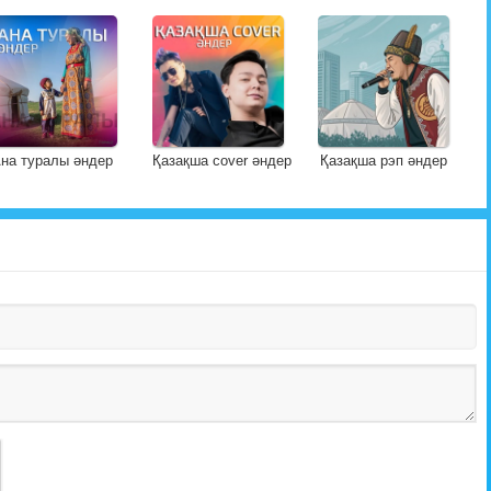
на туралы әндер
Қазақша cover әндер
Қазақша рэп әндер