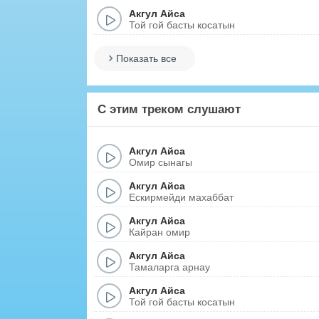
Акгул Айса
Той гой басты косатын
Показать все
С этим треком слушают
Акгул Айса
Омир сынагы
Акгул Айса
Ескирмейди махаббат
Акгул Айса
Кайран омир
Акгул Айса
Тамаларга арнау
Акгул Айса
Той гой басты косатын