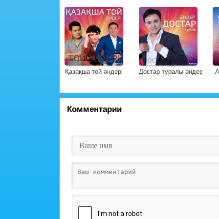
Қазақша той әндері
Достар туралы әндер
А
Комментарии