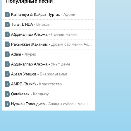
Популярные песни
Kalifarniya & Кайрат Нуртас
-
Адеми
Turar, B'NDA
-
Bir adam
Абдижаппар Алкожа
-
Лайлам менин
Рахымжан Жакайым
-
Досым бар менин Актауда
Adam
-
Журек
Абдижаппар Алкожа
-
Умыт деме
Абзал Утешов
-
Биз жолыгамыз
AMRE (Burkit)
-
Класстастар
Qarakesek
-
Калдыру
Нуржан Толендиев
-
Ананды суйсен, менше суй