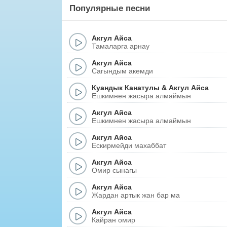
Популярные песни
Акгул Айса
Тамаларга арнау
Акгул Айса
Сагындым акемди
Куандык Канатулы
&
Акгул Айса
Ешкимнен жасыра алмаймын
Акгул Айса
Ешкимнен жасыра алмаймын
Акгул Айса
Ескирмейди махаббат
Акгул Айса
Омир сынагы
Акгул Айса
Жардан артык жан бар ма
Акгул Айса
Кайран омир