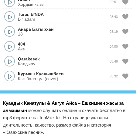
02:51
Хордын кызы
Turar
,
B'NDA
03:43
Bir adam
Анара Батырхан
03:19
18
404
04:00
Аке
Qarakesek
03:48
Калдыру
Курмаш Куанышбаев
03:32
Кыз бала гул (cover)
Куандык Канатулы & Акгул Айса – Ешкимнен жасыра
алмаймын
можно слушать онлайн и скачать бесплатно в
mp3 формате на TopMuz.kz. На странице указаны
длительность, качество, размер файла и категория
«Казахские песни».