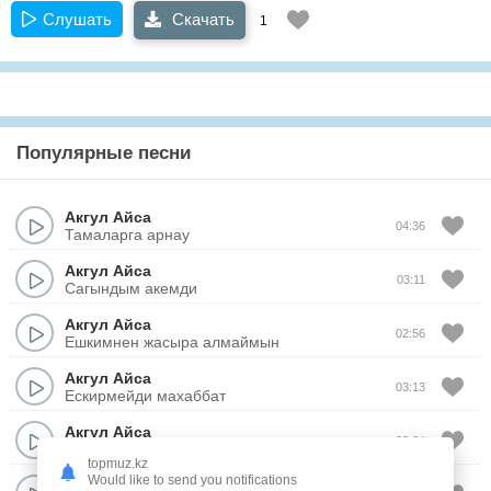
Слушать
Скачать
1
Популярные песни
Акгул Айса
04:36
Тамаларга арнау
Акгул Айса
03:11
Сагындым акемди
Акгул Айса
02:56
Ешкимнен жасыра алмаймын
Акгул Айса
03:13
Ескирмейди махаббат
Акгул Айса
03:34
Шыда
topmuz.kz
Would like to send you notifications
Акгул Айса