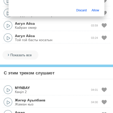
03:46
Омир сынагы
Discard
Allow
Акгул Айса
04:31
Жардан артык жан бар ма
Акгул Айса
03:59
Кайран омир
Акгул Айса
03:24
Той гой басты косатын
Показать все
С этим треком слушают
MYNBAY
04:01
Көңіл 2
Жигер Ауыпбаев
04:00
Жаман кыз
Arsen