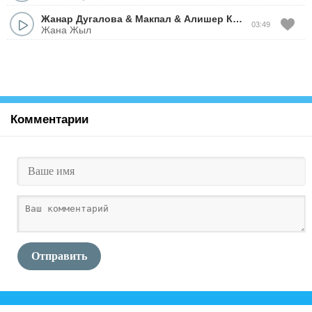
Жанар Дугалова
&
Макпал
&
Алишер Каримов
&
Ali O
03:49
Жана Жыл
Комментарии
Отправить