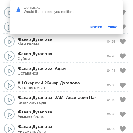
topmuz.kz
Amre
ft.
Жанар Дугалова
Would like to send you notifications
03:28
Болды
Биржан Назаров
Discard
Allow
04:19
Бир сурак (Cover Жанар Дугалова)
Жанар Дугалова
04:15
Мен калам
Жанар Дугалова
04:20
Суйем
Жанар Дугалова
,
Адам
04:01
Оставайся
Ali Okapov
&
Жанар Дугалова
05:08
Алга ризамын
Жанар Дугалова
,
JAM
,
Анастасия Пак
04:10
Казак жастары
Жанар Дугалова
05:20
Акымак болма
Жанар Дугалова
05:09
Ризамын, Алга!