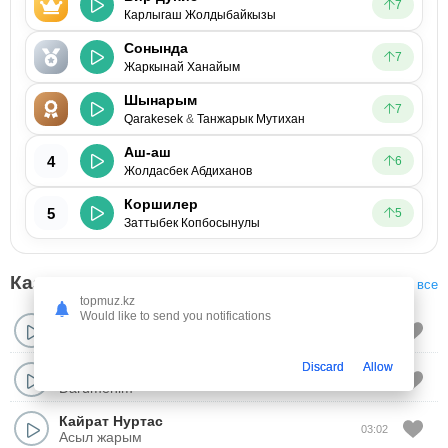
7
Карлыгаш Жолдыбайкызы
Сонында
7
Жаркынай Ханайым
Шынарым
7
Qarakesek
&
Танжарык Мутихан
Аш-аш
4
6
Жолдасбек Абдиханов
Коршилер
5
5
Заттыбек Копбосынулы
Казахские песни
См. все
topmuz.kz
Would like to send you notifications
Адилет Жаугашар
&
Алишер Байниязов
02:54
Канша гулдер
Discard
Allow
Абзал Утешов
02:55
Darumenim
Кайрат Нуртас
03:02
Асыл жарым