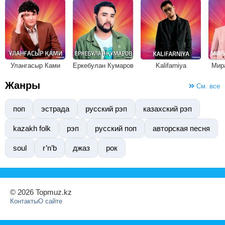
Улангасыр Ками
Еркебулан Кумаров
Kalifarniya
Мир
Жанры
См. все
поп
эстрада
русский рэп
казахский рэп
kazakh folk
рэп
русский поп
авторская песня
soul
r’n’b
джаз
рок
© 2026 Topmuz.kz
Контакты
О сайте