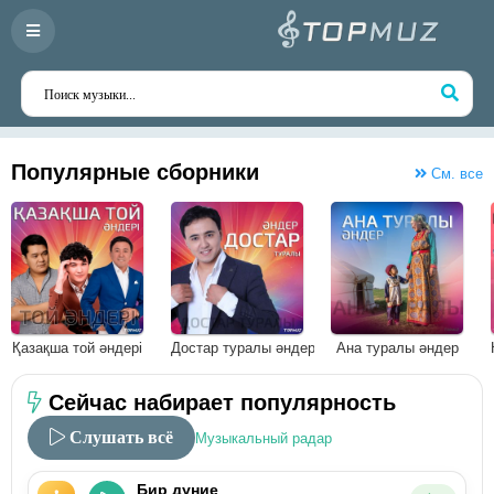
Популярные сборники
См. все
Қазақша той әндері
Достар туралы әндер
Ана туралы әндер
Сейчас набирает популярность
Слушать всё
Музыкальный радар
Бир дуние