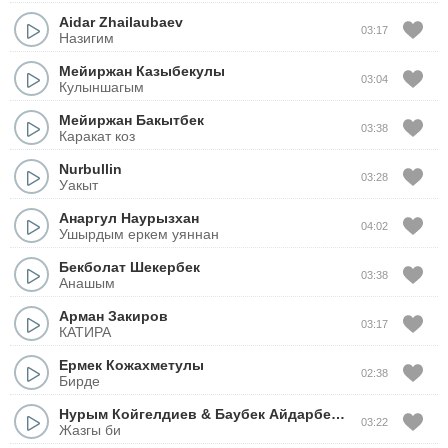
Aidar Zhailaubaev
03:17
Назигим
Мейиржан Казыбекулы
03:04
Кулыншагым
Мейиржан Бакытбек
03:38
Каракат коз
Nurbullin
03:28
Уакыт
Анаргул Наурызхан
04:02
Ушырдым еркем уяннан
Бекболат Шекербек
03:38
Анашым
Арман Закиров
03:17
КАТИРА
Ермек Кожахметулы
02:38
Бирде
Нурым Койгелдиев
&
Баубек Айдарбеков
03:22
Жазгы би