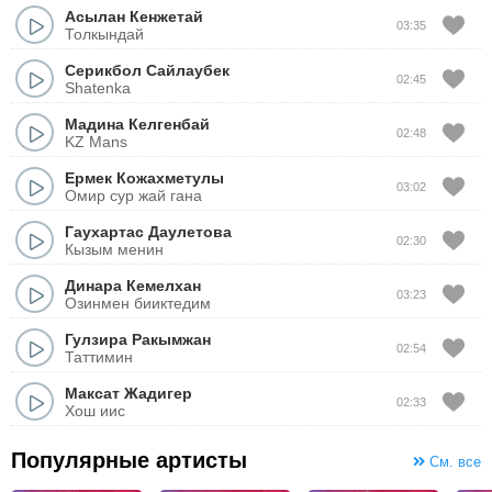
Асылан Кенжетай
03:35
Толкындай
Серикбол Сайлаубек
02:45
Shatenka
Мадина Келгенбай
02:48
KZ Mans
Ермек Кожахметулы
03:02
Омир сур жай гана
Гаухартас Даулетова
02:30
Кызым менин
Динара Кемелхан
03:23
Озинмен бииктедим
Гулзира Ракымжан
02:54
Таттимин
Максат Жадигер
02:33
Хош иис
Популярные артисты
См. все