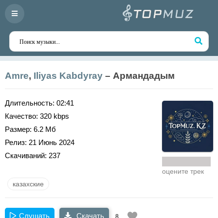
Amre
,
Iliyas Kabdyray
– Армандадым
Длительность:
02:41
Качество:
320 kbps
Размер:
6.2 Мб
Релиз:
21 Июнь 2024
Скачиваний:
237
оцените трек
казахские
Слушать
Скачать
8