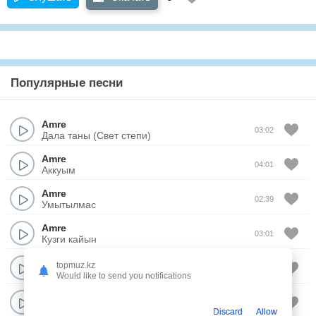
Популярные песни
Amre
03:02
Дала таны (Свет степи)
Amre
04:01
Аккуым
Amre
02:39
Умытылмас
Amre
03:01
Кузги кайын
Amre
topmuz.kz
03:43
Сагынышым
Would like to send you notifications
Amre
02:16
Есинде сакта
Discard
Allow