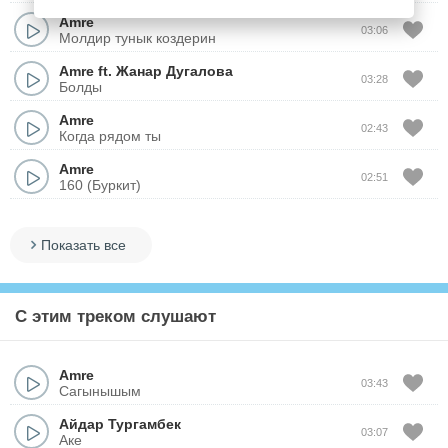
Amre
03:06
Молдир тунык коздерин
Amre
ft.
Жанар Дугалова
03:28
Болды
Amre
02:43
Когда рядом ты
Amre
02:51
160 (Буркит)
Показать все
С этим треком слушают
Amre
03:43
Сагынышым
Айдар Тургамбек
03:07
Аке