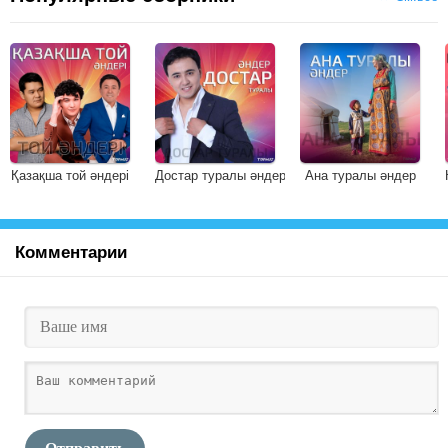
Қазақша той әндері
Достар туралы әндер
Ана туралы әндер
Комментарии