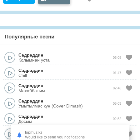
Популярные песни
Садраддин
03:08
Колымнан уста
Садраддин
01:47
Chill
Садраддин
02:46
Махаббатым
Садраддин
05:03
Умытылмас кун (Cover Dimash)
Садраддин
02:52
Досым
Садраддин
topmuz.kz
02:34
Карагым-ай
Would like to send you notifications