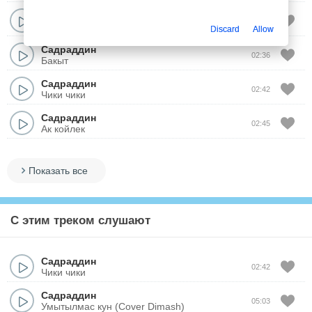
Садраддин
02:35
Телефон
Discard
Allow
Садраддин
02:36
Бакыт
Садраддин
02:42
Чики чики
Садраддин
02:45
Ак койлек
Показать все
С этим треком слушают
Садраддин
02:42
Чики чики
Садраддин
05:03
Умытылмас кун (Cover Dimash)