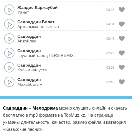
Жандос Каржаубай
03:26
Уакыт
Садраддин Болат
04:01
Арманыма гашыкпын
Садраддин
02:45
Ак койлек
Садраддин
02:22
Грустный танец / ERS REMIX
Садраддин
03:08
Колымнан уста
Садраддин
02:46
Махаббатым
Садраддин – Мелодрама
можно слушать онлайн и скачать
бесплатно в mp3 формате на TopMuz.kz. На странице
указаны длительность, качество, размер файла и категория
«Казахские песни».