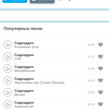
Популярные песни
Садраддин
03:08
Колымнан уста
Садраддин
01:47
Chill
Садраддин
02:46
Махаббатым
Садраддин
05:03
Умытылмас кун (Cover Dimash)
Садраддин
02:52
Досым
Садраддин
02:34
Карагым-ай