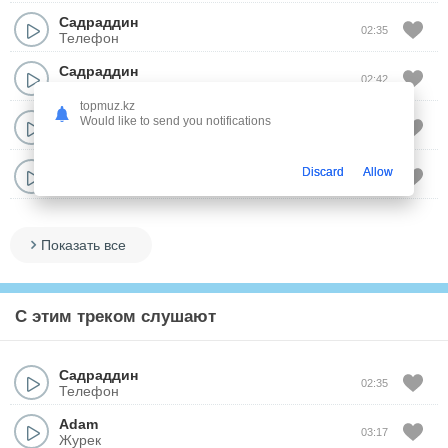
Садраддин
02:35
Телефон
Садраддин
02:42
Чики чики
topmuz.kz
Садраддин
Would like to send you notifications
02:45
Мелодрама
Садраддин
Discard
Allow
02:45
Ак койлек
Показать все
С этим треком слушают
Садраддин
02:35
Телефон
Adam
03:17
Журек