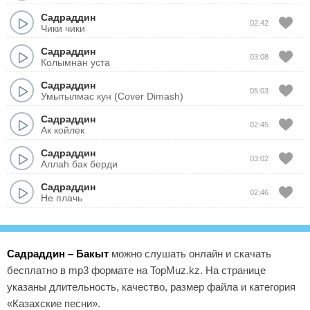
Садраддин
02:42
Чики чики
Садраддин
03:08
Колымнан уста
Садраддин
05:03
Умытылмас кун (Cover Dimash)
Садраддин
02:45
Ак койлек
Садраддин
03:02
Аллаһ бак берди
Садраддин
02:46
Не плачь
Садраддин – Бакыт
можно слушать онлайн и скачать
бесплатно в mp3 формате на TopMuz.kz. На странице
указаны длительность, качество, размер файла и категория
«Казахские песни».