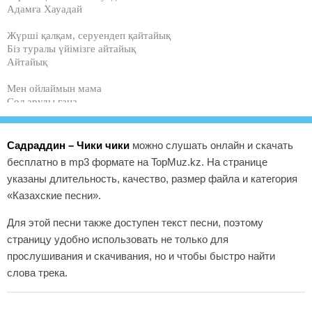
Адамға Хауадай
Жүрші қалқам, серуендеп қайтайық
Біз туралы үйімізге айтайық
Айтайық
Мен ойлаймын мама
Сол аруды ғана
Сыйлаймын күндерімді
Гүлдерімді Лала
Арамызда драма
Садраддин – Чики чики
можно слушать онлайн и скачать
Кейде мелодрама
бесплатно в mp3 формате на TopMuz.kz. На странице
Шын ғашықтар неліктен қосылмайды екен?
указаны длительность, качество, размер файла и категория
Түсінгенім махаббат осындай мекен
«Казахские песни».
Çiki çiki çiki seni seviyorum
seni özlüyorum çok çok çok
Для этой песни также доступен текст песни, поэтому
Çiki çiki çiki seni seviyorum
страницу удобно использовать не только для
seni özlüyorum çok çok çok
прослушивания и скачивания, но и чтобы быстро найти
слова трека.
Сезімің барда
Сен мені таңда
Екеуміз айналайық ханшайым мен ханға