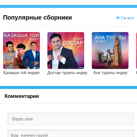
Анамдай сүйем
Адамдай сүйем
Хауадай сен жұмақтан жеп қойсаңда алма
Популярные сборники
См.все
Жүрші қалқам, серуендеп қайтайық
Біз туралы үйімізге айтайық
Айтайық
Мен ойлаймын мама
Сол аруды ғана
Сыйлаймын күндерімді
Гүлдерімді Лала
Арамызда драма
Қазақша той әндері
Достар туралы әндер
Ана туралы әндер
Кейде мелодрама
Шын ғашықтар неліктен қосылмайды екен?
Түсінгенім махаббат осындай мекен
Комментарии
Çiki çiki çiki seni seviyorum
seni özlüyorum çok çok çok
Çiki çiki çiki seni seviyorum
seni özlüyorum çok çok çok