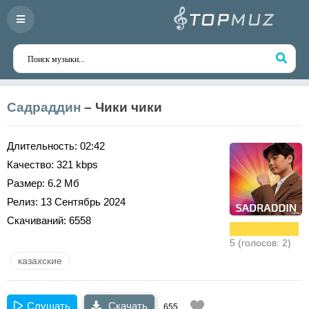
Садраддин
– Чики чики
Длительность:
02:42
Качество:
321 kbps
Размер:
6.2 Мб
Релиз:
13 Сентябрь 2024
Скачиваний:
6558
5 (голосов: 2)
казахские
Слушать
Скачать
655