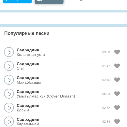
Популярные песни
Садраддин
03:08
Колымнан уста
Садраддин
01:47
Chill
Садраддин
02:46
Махаббатым
Садраддин
05:03
Умытылмас кун (Cover Dimash)
Садраддин
02:52
Досым
Садраддин
02:34
Карагым-ай