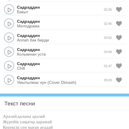
Садраддин
02:36
Бакыт
Садраддин
02:45
Мелодрама
Садраддин
03:02
Аллаһ бак берди
Садраддин
03:08
Колымнан уста
Садраддин
01:47
Chill
Садраддин
05:03
Умытылмас кун (Cover Dimash)
Текст песни
Аралай,қаланы аралай
Жүрейік уақытқа қарамай
Керексің сен маған ауадай