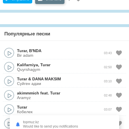
Популярные песни
Turar
,
B'NDA
03:43
Bir adam
Kalifarniya
,
Turar
02:50
Quyrshagym
Turar
&
DANA MAKSIM
03:10
Суйген адам
akimmmich
feat.
Turar
02:48
Aramyz
Turar
03:07
Кобелек
Janasil Shymside
&
Erkebulan
&
Turar
topmuz.kz
02:31
This Is Auezov
Would like to send you notifications