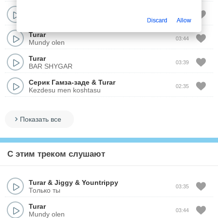
Turar
&
Jiggy
&
Yountrippy
03:35
Только ты
Discard
Allow
Turar
03:44
Mundy olen
Turar
03:39
BAR SHYGAR
Серик Гамза-заде
&
Turar
02:35
Kezdesu men koshtasu
Показать все
С этим треком слушают
Turar
&
Jiggy
&
Yountrippy
03:35
Только ты
Turar
03:44
Mundy olen