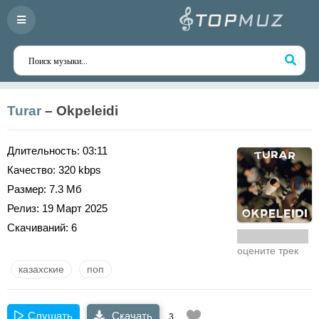
Turar
– Okpeleidi
Длительность:
03:11
Качество:
320 kbps
Размер:
7.3 Мб
Релиз:
19 Март 2025
Скачиваний:
6
оцените трек
казахские
поп
Слушать
Скачать
3