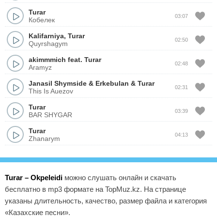
Turar
03:07
Кобелек
Kalifarniya
,
Turar
02:50
Quyrshagym
akimmmich
feat.
Turar
02:48
Aramyz
Janasil Shymside
&
Erkebulan
&
Turar
02:31
This Is Auezov
Turar
03:39
BAR SHYGAR
Turar
04:13
Zhanarym
Turar – Okpeleidi
можно слушать онлайн и скачать
бесплатно в mp3 формате на TopMuz.kz. На странице
указаны длительность, качество, размер файла и категория
«Казахские песни».