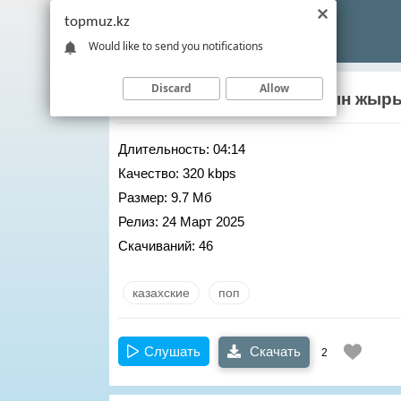
topmuz.kz
Would like to send you notifications
Discard
Allow
Дана Кентай
– Бегимайдын жыр
Длительность:
04:14
Качество:
320 kbps
Размер:
9.7 Мб
Релиз:
24 Март 2025
Скачиваний:
46
казахские
поп
Слушать
Скачать
2