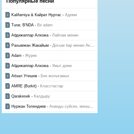
Популярные песни
Kalifarniya & Кайрат Нуртас
-
Адеми
Turar, B'NDA
-
Bir adam
Абдижаппар Алкожа
-
Лайлам менин
Рахымжан Жакайым
-
Досым бар менин Актауда
Adam
-
Журек
Абдижаппар Алкожа
-
Умыт деме
Абзал Утешов
-
Биз жолыгамыз
AMRE (Burkit)
-
Класстастар
Qarakesek
-
Калдыру
Нуржан Толендиев
-
Ананды суйсен, менше суй