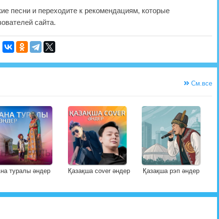
жие песни и переходите к рекомендациям, которые
ователей сайта.
См.все
на туралы әндер
Қазақша cover әндер
Қазақша рэп әндер