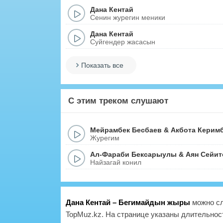
Дана Кентай
Сенин журегин меники
Дана Кентай
Суйгендер жасасын
Показать все
С этим треком слушают
Мейрамбек Бесбаев
&
Акбота Керим
Журегим
Ал-Фараби Бексарыулы
&
Аян Сейит
Найзагай конил
Дана Кентай – Бегимайдын жыры
можно сл
TopMuz.kz. На странице указаны длительност