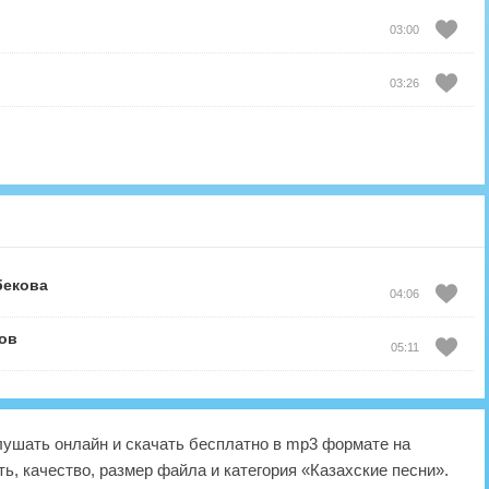
03:00
03:26
бекова
04:06
ов
05:11
ушать онлайн и скачать бесплатно в mp3 формате на
ь, качество, размер файла и категория «Казахские песни».