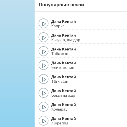
Популярные песни
Дана Кентай
Каприз
Дана Кентай
Кыздар, кыздар
Дана Кентай
Табамын
Дана Кентай
Елим менин
Дана Кентай
Türkıstan
Дана Кентай
Бакытты жар
Дана Кентай
Конырау
Дана Кентай
Журегим