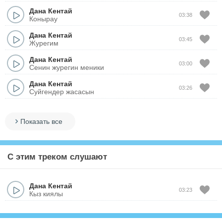
Дана Кентай
03:38
Конырау
Дана Кентай
03:45
Журегим
Дана Кентай
03:00
Сенин журегин меники
Дана Кентай
03:26
Суйгендер жасасын
Показать все
С этим треком слушают
Дана Кентай
03:23
Кыз киялы