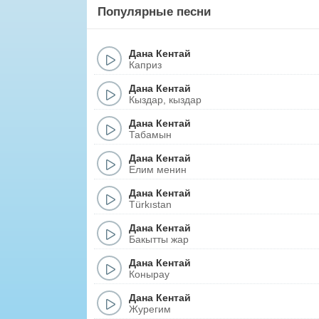
Популярные песни
Дана Кентай
Каприз
Дана Кентай
Кыздар, кыздар
Дана Кентай
Табамын
Дана Кентай
Елим менин
Дана Кентай
Türkıstan
Дана Кентай
Бакытты жар
Дана Кентай
Конырау
Дана Кентай
Журегим