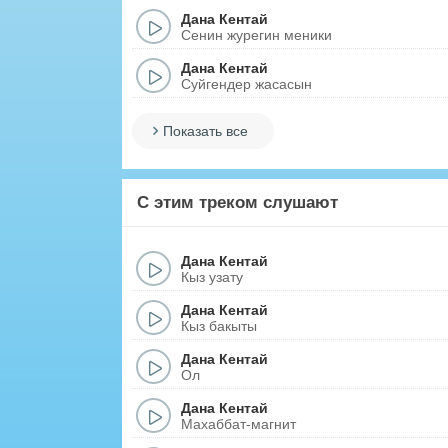
Дана Кентай
Сенин журегин меники
Дана Кентай
Суйгендер жасасын
Показать все
С этим треком слушают
Дана Кентай
Кыз узату
Дана Кентай
Кыз бакыты
Дана Кентай
Ол
Дана Кентай
Махаббат-магнит