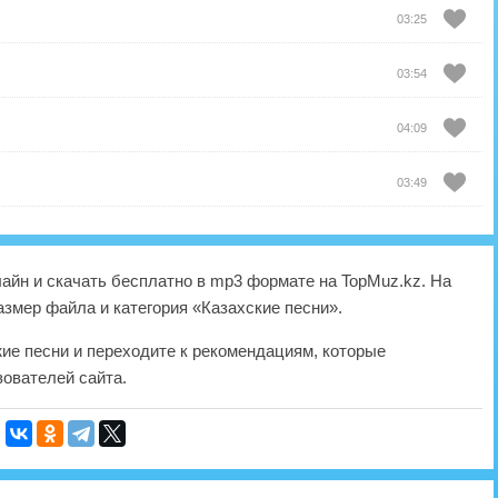
03:25
03:54
04:09
03:49
йн и скачать бесплатно в mp3 формате на TopMuz.kz. На
азмер файла и категория «Казахские песни».
жие песни и переходите к рекомендациям, которые
ователей сайта.