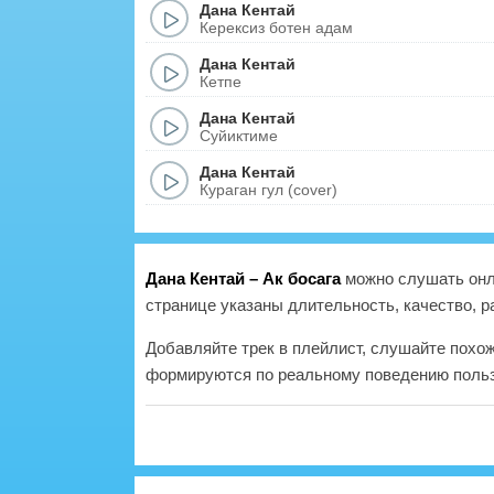
Дана Кентай
Керексиз ботен адам
Дана Кентай
Кетпе
Дана Кентай
Суйиктиме
Дана Кентай
Кураган гул (cover)
Дана Кентай – Ак босага
можно слушать онла
странице указаны длительность, качество, р
Добавляйте трек в плейлист, слушайте похо
формируются по реальному поведению польз