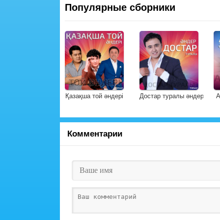
Популярные сборники
Қазақша той әндері
Достар туралы әндер
А
Комментарии