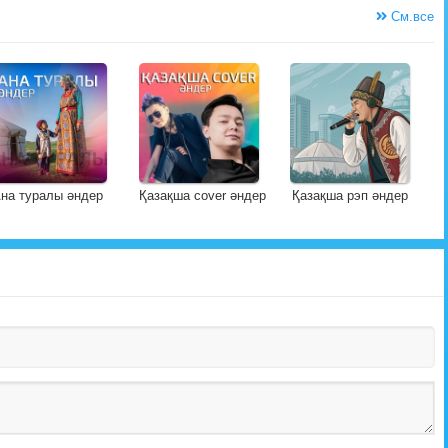
См.все
на туралы әндер
Қазақша cover әндер
Қазақша рэп әндер