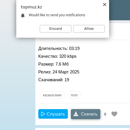
topmuz.kz
Would like to send you notifications
Discard
Allow
Дана Кентай
– Ак босага
Длительность:
03:19
Качество:
320 kbps
Размер:
7.6 Мб
Релиз:
24 Март 2025
Скачиваний:
19
казахские
поп
Слушать
Скачать
0