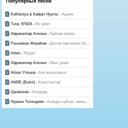
Популярные песни
Kalifarniya & Кайрат Нуртас
-
Адеми
Turar, B'NDA
-
Bir adam
Абдижаппар Алкожа
-
Лайлам менин
Рахымжан Жакайым
-
Досым бар менин Актауда
Adam
-
Журек
Абдижаппар Алкожа
-
Умыт деме
Абзал Утешов
-
Биз жолыгамыз
AMRE (Burkit)
-
Класстастар
Qarakesek
-
Калдыру
Нуржан Толендиев
-
Ананды суйсен, менше суй