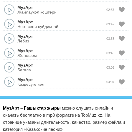
МузАрт
02:57
Жайлаукол коштери
МузАрт
03:42
Неге сени суйдим-ай
МузАрт
03:53
Лебиз
МузАрт
03:43
Женешем
МузАрт
03:03
Багала
МузАрт
04:04
Кездесуге кел
МузАрт – Гашыктар жыры
можно слушать онлайн и
скачать бесплатно в mp3 формате на TopMuz.kz. На
странице указаны длительность, качество, размер файла и
категория «Казахские песни».