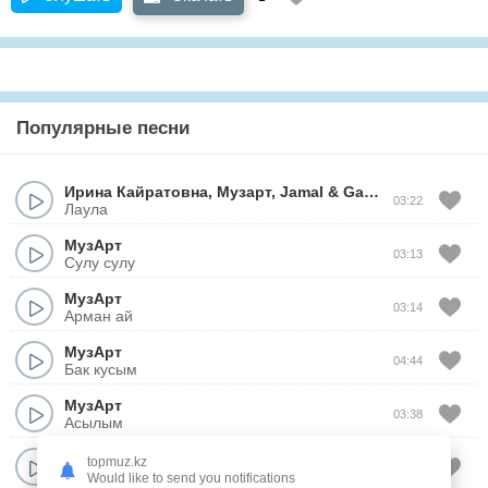
Популярные песни
Ирина Кайратовна
,
Музарт
,
Jamal
&
Ganja
03:22
Лаула
МузАрт
03:13
Сулу сулу
МузАрт
03:14
Арман ай
МузАрт
04:44
Бак кусым
МузАрт
03:38
Асылым
МузАрт
topmuz.kz
04:15
Адемим
Would like to send you notifications