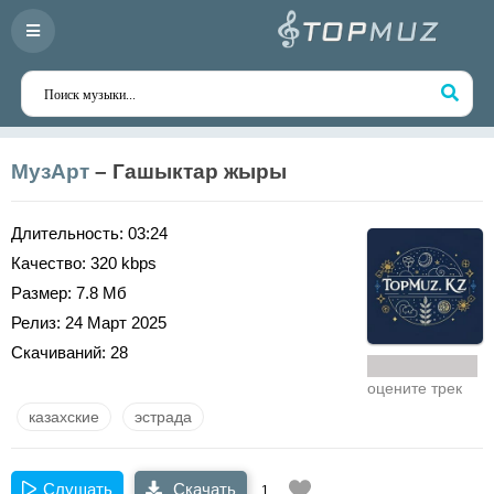
МузАрт
– Гашыктар жыры
Длительность:
03:24
Качество:
320 kbps
Размер:
7.8 Мб
Релиз:
24 Март 2025
Скачиваний:
28
оцените трек
казахские
эстрада
Слушать
Скачать
1