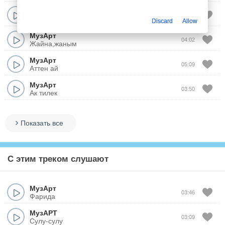
МузАрт
04:25
Журем сени ойлап
Discard
Allow
МузАрт
04:02
Жайна,жаным
МузАрт
05:09
Аттен ай
МузАрт
03:50
Ак тилек
Показать все
С этим треком слушают
МузАрт
03:46
Фарида
МузАРТ
03:09
Сулу-сулу