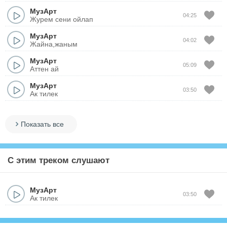
МузАрт
04:25
Журем сени ойлап
МузАрт
04:02
Жайна,жаным
МузАрт
05:09
Аттен ай
МузАрт
03:50
Ак тилек
Показать все
С этим треком слушают
МузАрт
03:50
Ак тилек