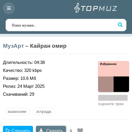
МузАрт
– Кайран омир
Длительность:
04:38
Качество:
320 kbps
Размер:
10.6 Мб
Релиз:
24 Март 2025
Скачиваний:
29
оцените трек
казахские
эстрада
Слушать
Скачать
0