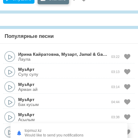
Популярные песни
Ирина Кайратовна
,
Музарт
,
Jamal
&
Ganja
03:22
Лаула
МузАрт
03:13
Сулу сулу
МузАрт
03:14
Арман ай
МузАрт
04:44
Бак кусым
МузАрт
03:38
Асылым
МузАрт
topmuz.kz
04:15
Адемим
Would like to send you notifications