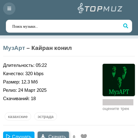
МузАрт
– Кайран конил
Длительность:
05:22
Качество:
320 kbps
Размер:
12.3 Мб
Релиз:
24 Март 2025
Скачиваний:
18
оцените трек
казахские
эстрада
Слушать
Скачать
0