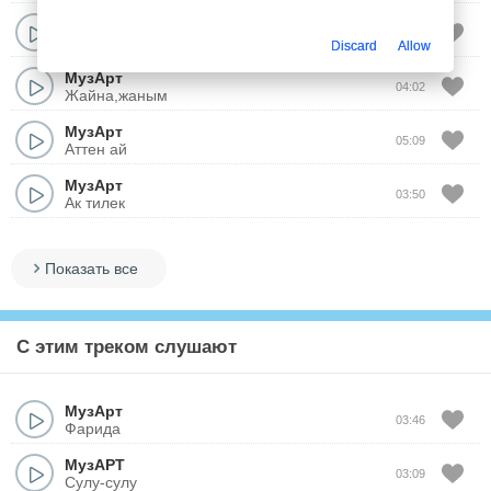
МузАрт
04:25
Журем сени ойлап
Discard
Allow
МузАрт
04:02
Жайна,жаным
МузАрт
05:09
Аттен ай
МузАрт
03:50
Ак тилек
Показать все
С этим треком слушают
МузАрт
03:46
Фарида
МузАРТ
03:09
Сулу-сулу