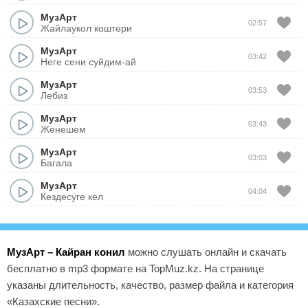
МузАрт
02:57
Жайлаукол коштери
МузАрт
03:42
Неге сени суйдим-ай
МузАрт
03:53
Лебиз
МузАрт
03:43
Женешем
МузАрт
03:03
Багала
МузАрт
04:04
Кездесуге кел
МузАрт – Кайран конил
можно слушать онлайн и скачать
бесплатно в mp3 формате на TopMuz.kz. На странице
указаны длительность, качество, размер файла и категория
«Казахские песни».