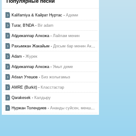
Популярные песни
Kalifarniya & Кайрат Нуртас
-
Адеми
Turar, B'NDA
-
Bir adam
Абдижаппар Алкожа
-
Лайлам менин
Рахымжан Жакайым
-
Досым бар менин Актауда
Adam
-
Журек
Абдижаппар Алкожа
-
Умыт деме
Абзал Утешов
-
Биз жолыгамыз
AMRE (Burkit)
-
Класстастар
Qarakesek
-
Калдыру
Нуржан Толендиев
-
Ананды суйсен, менше суй