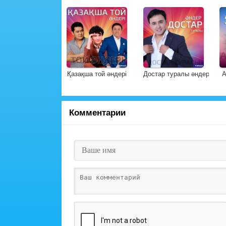
Қазақша той әндері
Достар туралы әндер
А
Комментарии