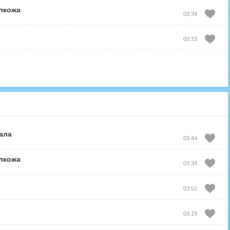
лкожа
03:34
03:33
ала
03:44
лкожа
03:34
03:52
03:19