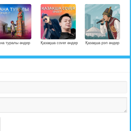
на туралы әндер
Қазақша cover әндер
Қазақша рэп әндер