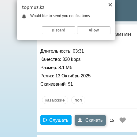
topmuz.kz
Would like to send you notifications
Discard
Allow
Абдижаппар Алкожа
– Жузигин
Длительность:
03:31
Качество:
320 kbps
Размер:
8.1 Мб
Релиз:
13 Октябрь 2025
Скачиваний:
91
казахские
поп
Слушать
Скачать
15