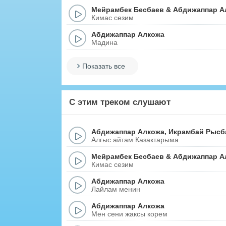
Мейрамбек Бесбаев
&
Абдижаппар А
Кимас сезим
Абдижаппар Алкожа
Мадина
Показать все
С этим треком слушают
Абдижаппар Алкожа
,
Икрамбай Рысб
Алгыс айтам Казактарыма
Мейрамбек Бесбаев
&
Абдижаппар А
Кимас сезим
Абдижаппар Алкожа
Лайлам менин
Абдижаппар Алкожа
Мен сени жаксы корем