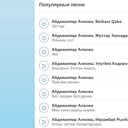
Популярные песни
Абдижаппар Алкожа
,
Beibars Qaba
Хаттар
Абдижаппар Алкожа
,
Мухтар Ханзада
Жаным сол
Абдижаппар Алкожа
Аке
Абдижаппар Алкожа
,
Улугбек Кодиро
Бауырын болган жаксы
Абдижаппар Алкожа
Лайлам менин
Абдижаппар Алкожа
Бес кундик бул дуние
Абдижаппар Алкожа
Мен сени жаксы корем
Абдижаппар Алкожа
,
Икрамбай Рысб
Алгыс айтам Казактарыма