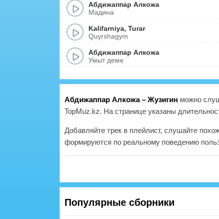
Абдижаппар Алкожа
Мадина
Kalifarniya
,
Turar
Quyrshagym
Абдижаппар Алкожа
Умыт деме
Абдижаппар Алкожа – Жузигин
можно слуш
TopMuz.kz. На странице указаны длительност
Добавляйте трек в плейлист, слушайте похо
формируются по реальному поведению польз
Популярные сборники