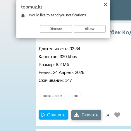
topmuz.kz
Would like to send you notifications
Discard
Allow
Абдижаппар Алкожа
,
Улугбек Ко
Длительность:
03:34
Качество:
320 kbps
Размер:
8.2 Мб
Релиз:
24 Апрель 2026
Скачиваний:
147
казахские
поп
Слушать
Скачать
14