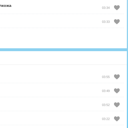
лкожа
03:34
03:33
03:55
03:49
03:52
03:22