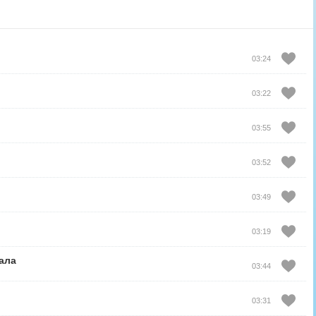
03:24
03:22
03:55
03:52
03:49
03:19
ала
03:44
03:31