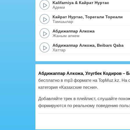
Kalifarniya
&
Кайрат Нуртас
Адеми
Кайрат Нуртас
,
Торегали Тореали
Тамшылар
Абдижаппар Алкожа
Жаным апкем
Абдижаппар Алкожа
,
Beibars Qaba
Хаттар
Абдижаппар Алкожа, Улугбек Кодиров – 
бесплатно в mp3 формате на TopMuz.kz. На 
категория «Казахские песни».
Добавляйте трек в плейлист, слушайте похо
формируются по реальному поведению польз