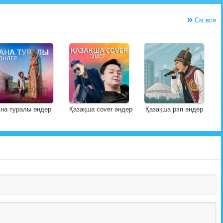
См.все
на туралы әндер
Қазақша cover әндер
Қазақша рэп әндер