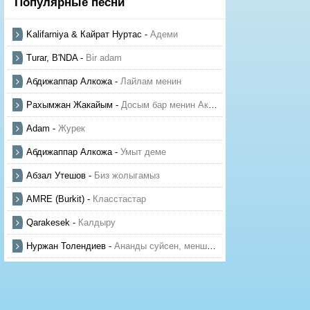
Популярные песни
Kalifarniya & Кайрат Нуртас
-
Адеми
Turar, B'NDA
-
Bir adam
Абдижаппар Алкожа
-
Лайлам менин
Рахымжан Жакайым
-
Досым бар менин Актауда
Adam
-
Журек
Абдижаппар Алкожа
-
Умыт деме
Абзал Утешов
-
Биз жолыгамыз
AMRE (Burkit)
-
Класстастар
Qarakesek
-
Калдыру
Нуржан Толендиев
-
Ананды суйсен, менше суй