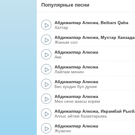
Популярные песни
Абдижаппар Алкожа
,
Beibars Qaba
Хаттар
Абдижаппар Алкожа
,
Мухтар Ханзада
Жаным сол
Абдижаппар Алкожа
Аке
Абдижаппар Алкожа
Лайлам менин
Абдижаппар Алкожа
Бес кундик бул дуние
Абдижаппар Алкожа
Мен сени жаксы корем
Абдижаппар Алкожа
,
Икрамбай Рысб
Алгыс айтам Казактарыма
Абдижаппар Алкожа
Жузигин