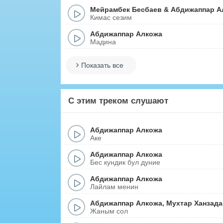
Мейрамбек Бесбаев
&
Абдижаппар А
Кимас сезим
Абдижаппар Алкожа
Мадина
Показать все
С этим треком слушают
Абдижаппар Алкожа
Аке
Абдижаппар Алкожа
Бес кундик бул дуние
Абдижаппар Алкожа
Лайлам менин
Абдижаппар Алкожа
,
Мухтар Ханзада
Жаным сол