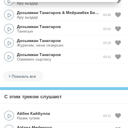
03:40
Ару кыздар
Досымжан Танатаров
&
Мейрамбек Беспаев
03:40
Ару кыздар
Досымжан Танатаров
03:41
Танисын
Досымжан Танатаров
03:15
Журегим, нени сезерсин
Досымжан Танатаров
03:31
Озиммен сырласу
Показать все
С этим треком слушают
Айбек Кайбулла
03:12
Назик гулим
Aidana Medenova