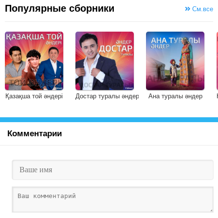
Популярные сборники
См.все
Қазақша той әндері
Достар туралы әндер
Ана туралы әндер
Комментарии