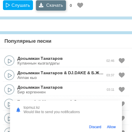
Слушать
Скачать
0
Популярные песни
Досымжан Танатаров
02:46
Куланнын кызгалдагы
Досымжан Танатаров
&
DJ.DAKE
&
Б.Желдирбаев
03:37
Аппак кыз
Досымжан Танатаров
03:11
Бир коргеннен
Тунгышбай Жаманкулов
&
Досымжан Танатаров
04:29
Онер адамы
topmuz.kz
Would like to send you notifications
Досымжан Танатаров
&
Саят Медеуов
03:01
Мунайма, досым
Discard
Allow
Досымжан Танатаров
&
Мейрамбек Бесбаев