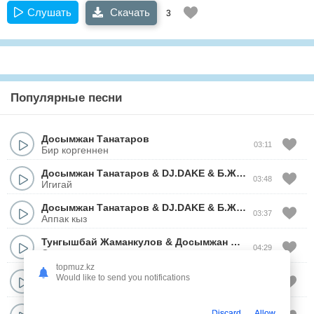
Слушать
Скачать
3
Популярные песни
Досымжан Танатаров
03:11
Бир коргеннен
Досымжан Танатаров
&
DJ.DAKE
&
Б.Желдирбаев
03:48
Игигай
Досымжан Танатаров
&
DJ.DAKE
&
Б.Желдирбаев
03:37
Аппак кыз
Тунгышбай Жаманкулов
&
Досымжан Танатаров
04:29
Онер адамы
topmuz.kz
Досымжан Танатаров
&
Саят Медеуов
Would like to send you notifications
03:01
Мунайма, досым
Досымжан Танатаров
&
Мейрамбек Бесбаев
Discard
Allow