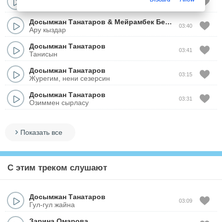
03:40
Ару кыздар
Досымжан Танатаров
&
Мейрамбек Беспаев
03:40
Ару кыздар
Досымжан Танатаров
03:41
Танисын
Досымжан Танатаров
03:15
Журегим, нени сезерсин
Досымжан Танатаров
03:31
Озиммен сырласу
Показать все
С этим треком слушают
Досымжан Танатаров
03:09
Гул-гул жайна
Зарина Омарова